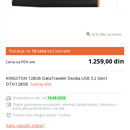
Drži sliku za zoom
Plaćanje na
12 rata
bez kamate!
1.259,00 din
Cena sa PDV-om
KINGSTON 128GB DataTraveler Exodia USB 3.2 Gen1
DTX/128GB
Saznaj više
Dostavljamo već od
10.08.2026
Platite gotovinom pouzećem, internet bankarstvom, čekovima i
karticama jednokratno i na rate
Povrat robe moguć unutar 14 dana
Kako naručiti online?