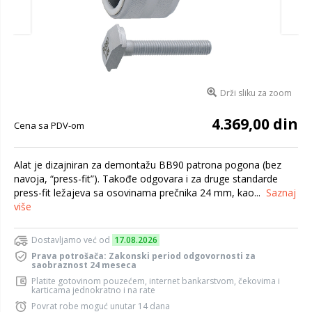
Drži sliku za zoom
4.369,00 din
Cena sa PDV-om
Alat je dizajniran za demontažu BB90 patrona pogona (bez
navoja, “press-fit”). Takođe odgovara i za druge standarde
press-fit ležajeva sa osovinama prečnika 24 mm, kao...
Saznaj
više
Dostavljamo već od
17.08.2026
Prava potrošača: Zakonski period odgovornosti za
saobraznost 24 meseca
Platite gotovinom pouzećem, internet bankarstvom, čekovima i
karticama jednokratno i na rate
Povrat robe moguć unutar 14 dana