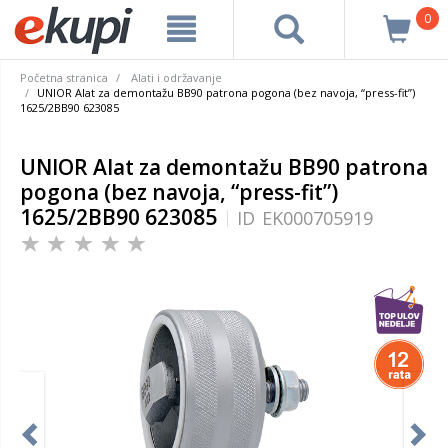
0
Početna stranica
Alati i održavanje
UNIOR Alat za demontažu BB90 patrona pogona (bez navoja, “press-fit”)
1625/2BB90 623085
UNIOR Alat za demontažu BB90 patrona
pogona (bez navoja, “press-fit”)
1625/2BB90 623085
ID
EK000705919