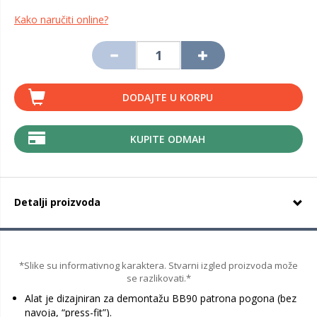
Kako naručiti online?
DODAJTE U KORPU
KUPITE ODMAH
Detalji proizvoda
*Slike su informativnog karaktera. Stvarni izgled proizvoda može
se razlikovati.*
Alat je dizajniran za demontažu BB90 patrona pogona (bez
navoja, “press-fit”).