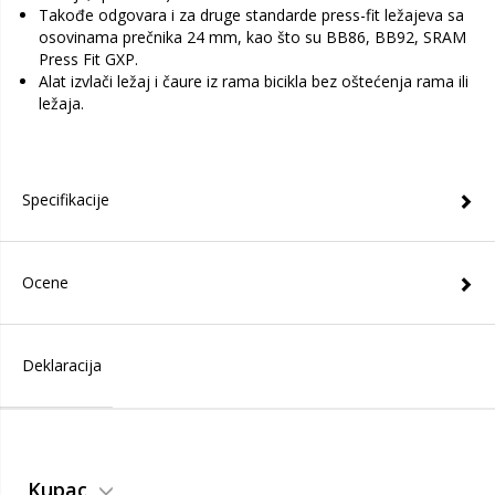
Takođe odgovara i za druge standarde press-fit ležajeva sa
osovinama prečnika 24 mm, kao što su BB86, BB92, SRAM
Press Fit GXP.
Alat izvlači ležaj i čaure iz rama bicikla bez oštećenja rama ili
ležaja.
Specifikacije
Ocene
Deklaracija
Kupac