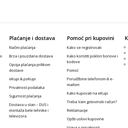
Plaćanje i dostava
Pomoć pri kupovini
K
Načini plaćanja
Kako se registrovati
pi
Brza i pouzdana dostava
Kako koristiti poklon bonove i
kodove
Opcija plaćanja prilikom
dostave
Pomoć
eKupi & poKupi
Porudžbine telefonom ili e-
mailom
Privatnost podataka
Kako kupovati na eKupi
Sigurnost plaćanja
Treba Vam gotovinski račun?
Dostava u stan – DUS i
montaža bele tehnike i
Reklamacije
televizora
Opšti uslovi kupovine
Izjava o privatnosti