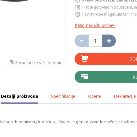
Prava potrošača: Zakonski 
Platite gotovinom pouzećem, in
Povrat robe moguć unutar 14 
Kako naručiti online?
DO
Povuci preko slike za zoom
K
Detalji proizvoda
Specifikacije
Ocene
Deklaracija
ike su informativnog karaktera. Stvarni izgled proizvoda može se razlikova