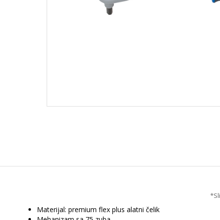
*Sl
Materijal: premium flex plus alatni čelik
Mehanizam sa 75 zuba