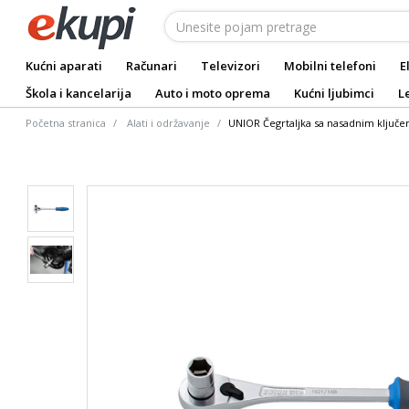
Kućni aparati
Računari
Televizori
Mobilni telefoni
E
Škola i kancelarija
Auto i moto oprema
Kućni ljubimci
L
Početna stranica
Alati i održavanje
UNIOR Čegrtaljka sa nasadnim ključ