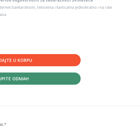
period odgovornosti za saobraznost 24 meseca
ternet bankarstvom, čekovima i karticama jednokratno i na rate
dana
DAJTE U KORPU
UPITE ODMAH
ti.*