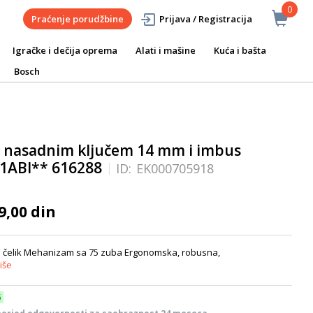
0
Praćenje porudžbine
Prijava / Registracija
Igračke i dečija oprema
Alati i mašine
Kuća i bašta
Bosch
a nasadnim ključem 14 mm i imbus
1ABI** 616288
ID:
EK000705918
9,00 din
tni čelik Mehanizam sa 75 zuba Ergonomska, robusna,
iše
6