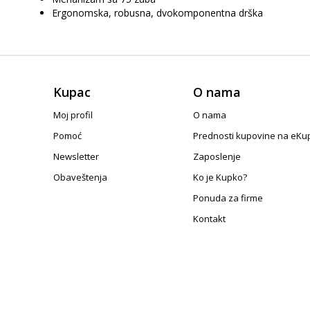
Ergonomska, robusna, dvokomponentna drška
Kupac
O nama
Moj profil
O nama
Pomoć
Prednosti kupovine na eKu
Newsletter
Zaposlenje
Obaveštenja
Ko je Kupko?
Ponuda za firme
Kontakt