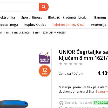
lektronika
Sport i fitness
Električni trotineti i bicikli
Gaming
epota i nega
Kupkov Outlet
Telefon: 011 207 0 607
Promocije
em 14 mm i imbus ključem 8 mm 1621/1ABI** 616288
UNIOR Čegrtaljka s
ključem 8 mm 1621/
4.13
Cena sa PDV-om
Materijal: premium flex plus ala
dvokomponentna drška
Saznaj v
Dostavljamo već od
17.08.202