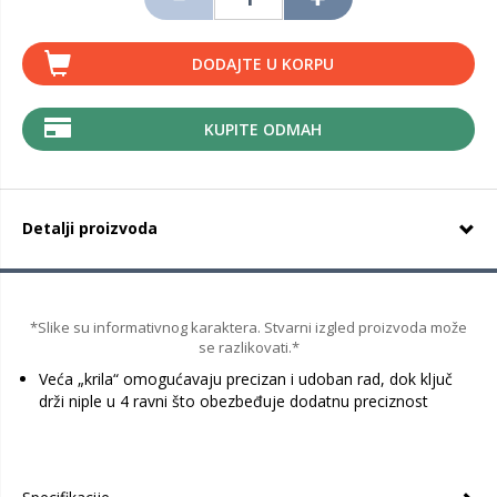
DODAJTE U KORPU
KUPITE ODMAH
Detalji proizvoda
*Slike su informativnog karaktera. Stvarni izgled proizvoda može
se razlikovati.*
Veća „krila“ omogućavaju precizan i udoban rad, dok ključ
drži niple u 4 ravni što obezbeđuje dodatnu preciznost