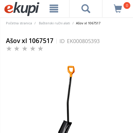
0
Početna stranica
Baštenski ručni alati
Ašov xl 1067517
Ašov xl 1067517
ID
EK000805393