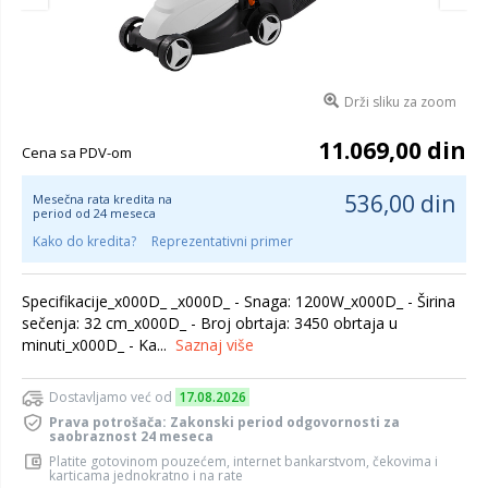
Drži sliku za zoom
11.069,00 din
Cena sa PDV-om
536,00 din
Mesečna rata kredita na
period od 24 meseca
Kako do kredita?
Reprezentativni primer
Specifikacije_x000D_ _x000D_ - Snaga: 1200W_x000D_ - Širina
sečenja: 32 cm_x000D_ - Broj obrtaja: 3450 obrtaja u
minuti_x000D_ - Ka...
Saznaj više
Dostavljamo već od
17.08.2026
Prava potrošača: Zakonski period odgovornosti za
saobraznost 24 meseca
Platite gotovinom pouzećem, internet bankarstvom, čekovima i
karticama jednokratno i na rate