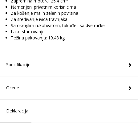
Zapremina motora: 25.4 cm³
Namenjeni privatnim korisnicima
Za košenje malih zelenih povrsina
Za sređivanje ivica travnjaka
Sa okruglim rukohvatom, takođe i sa dve ručke
Lako startovanje
Težina pakovanja: 19.48 kg
Specifikacije
Ocene
Deklaracija