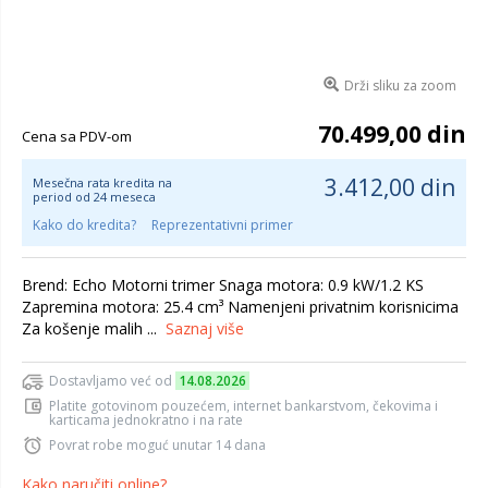
Drži sliku za zoom
70.499,00 din
Cena sa PDV-om
3.412,00 din
Mesečna rata kredita na
period od 24 meseca
Kako do kredita?
Reprezentativni primer
Brend: Echo Motorni trimer Snaga motora: 0.9 kW/1.2 KS
Zapremina motora: 25.4 cm³ Namenjeni privatnim korisnicima
Za košenje malih ...
Saznaj više
Dostavljamo već od
14.08.2026
Platite gotovinom pouzećem, internet bankarstvom, čekovima i
karticama jednokratno i na rate
Povrat robe moguć unutar 14 dana
Kako naručiti online?