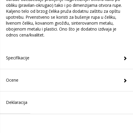
obliku (pravilan-okrugao) tako i po dimenzijama otvora rupe.
Kaljeno telo od brzog čelika pruža dodatnu zaštitu za opštu
upotrebu. Prvenstveno se koristi za bušenje rupa u čeliku,
livenom čeliku, kovanom gvožđu, sinterovanom metalu,
obojenom metalu i plastici. Ono što je dodatno izdvaja je
odnos cena/kvalitet.
Specifikacije
Ocene
Deklaracija