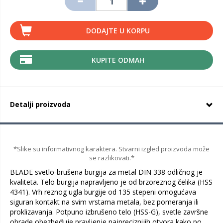
DODAJTE U KORPU
KUPITE ODMAH
Detalji proizvoda
*Slike su informativnog karaktera. Stvarni izgled proizvoda može
se razlikovati.*
BLADE svetlo-brušena burgija za metal DIN 338 odličnog je
kvaliteta. Telo burgija napravljeno je od brzoreznog čelika (HSS
4341). Vrh reznog ugla burgije od 135 stepeni omogućava
siguran kontakt na svim vrstama metala, bez pomeranja ili
proklizavanja. Potpuno izbrušeno telo (HSS-G), svetle završne
obrade obezbeđuje pravljenje najpreciznijih otvora kako po