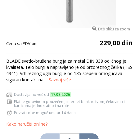
Drži sliku za zoom
229,00 din
Cena sa PDV-om
BLADE svetlo-brušena burgija za metal DIN 338 odličnog je
kvaliteta. Telo burgija napravljeno je od brzoreznog čelika (HSS
4341). Vrh reznog ugla burgije od 135 stepeni omogućava
siguran kontakt na...
Saznaj više
Dostavljamo već od
17.08.2026
Platite gotovinom pouzećem, internet bankarstvom, čekovima i
karticama jednokratno i na rate
Povrat robe moguć unutar 14 dana
Kako naručiti online?