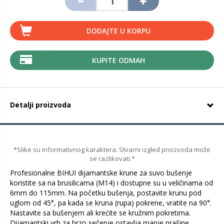
DODAJTE U KORPU
KUPITE ODMAH
Detalji proizvoda
*Slike su informativnog karaktera. Stvarni izgled proizvoda može
se razlikovati.*
Profesionalne BIHUI dijamantske krune za suvo bušenje
koristite sa na brusilicama (M14) i dostupne su u veličinama od
6mm do 115mm. Na početku bušenja, postavite krunu pod
uglom od 45°, pa kada se kruna (rupa) pokrene, vratite na 90°.
Nastavite sa bušenjem ali krećite se kružnim pokretima.
Dijamantski vrh za brzo sečenje ostavlja manje prašine.