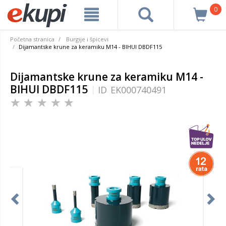
0
Početna stranica
Burgije i špicevi
Dijamantske krune za keramiku M14 - BIHUI DBDF115
Dijamantske krune za keramiku M14 -
BIHUI DBDF115
ID
EK000740491