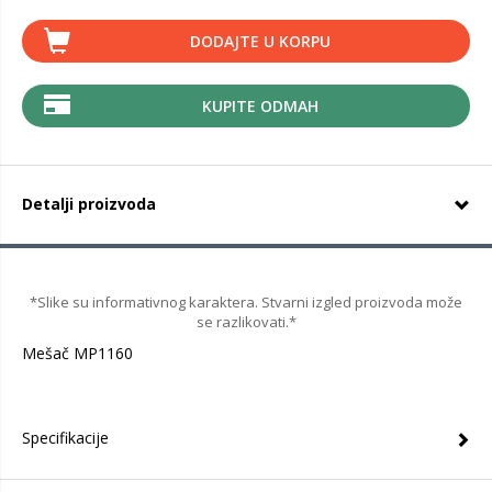
DODAJTE U KORPU
KUPITE ODMAH
Detalji proizvoda
*Slike su informativnog karaktera. Stvarni izgled proizvoda može
se razlikovati.*
Mešač MP1160
Specifikacije