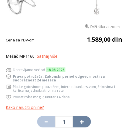
Drži sliku za zoom
1.589,00 din
Cena sa PDV-om
Mešač MP1160
Saznaj više
Dostavljamo već od
18.08.2026
Prava potrošača: Zakonski period odgovornosti za
saobraznost 24 meseca
Platite gotovinom pouzećem, internet bankarstvom, čekovima i
karticama jednokratno i na rate
Povrat robe moguć unutar 14 dana
Kako naručiti online?