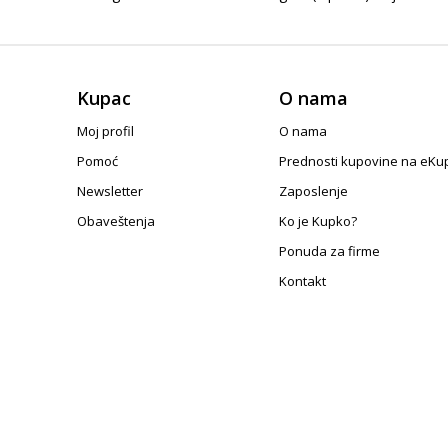
Kupac
O nama
Moj profil
O nama
Pomoć
Prednosti kupovine na eKu
Newsletter
Zaposlenje
Obaveštenja
Ko je Kupko?
Ponuda za firme
Kontakt