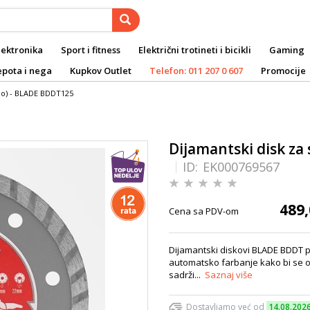
lektronika
Sport i fitness
Električni trotineti i bicikli
Gaming
epota i nega
Kupkov Outlet
Telefon: 011 207 0 607
Promocije
rbo) - BLADE BDDT125
Dijamantski disk za
ID:
EK000769567
489,
Cena sa PDV-om
Dijamantski diskovi BLADE BDDT 
automatsko farbanje kako bi se os
sadrži...
Saznaj više
Dostavljamo već od
14.08.202