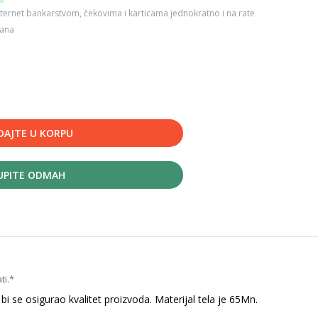
ternet bankarstvom, čekovima i karticama jednokratno i na rate
dana
DAJTE U KORPU
UPITE ODMAH
ti.*
e osigurao kvalitet proizvoda. Materijal tela je 65Mn.