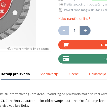
Platite gotovinom pouzećem, in
Povrat robe moguć unutar 14 
Kako naručiti online?
DO
Povuci preko slike za zoom
K
Detalji proizvoda
Specifikacije
Ocene
Deklaracija
ike su informativnog karaktera. Stvarni izgled proizvoda može se razlikova
C mašina za automatsko oblikovanje i automatsko farbanje kako bi s
a visokog kvaliteta.