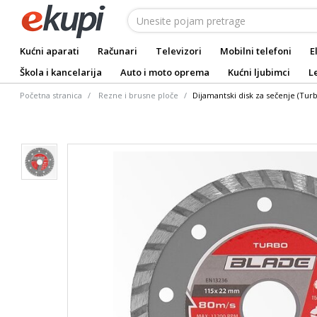
Kućni aparati
Računari
Televizori
Mobilni telefoni
E
Škola i kancelarija
Auto i moto oprema
Kućni ljubimci
L
Početna stranica
Rezne i brusne ploče
Dijamantski disk za sečenje (Tu