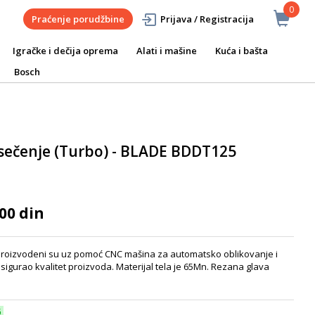
0
Praćenje porudžbine
Prijava / Registracija
Igračke i dečija oprema
Alati i mašine
Kuća i bašta
Bosch
 sečenje (Turbo) - BLADE BDDT125
00 din
proizvodeni su uz pomoć CNC mašina za automatsko oblikovanje i
igurao kvalitet proizvoda. Materijal tela je 65Mn. Rezana glava
6