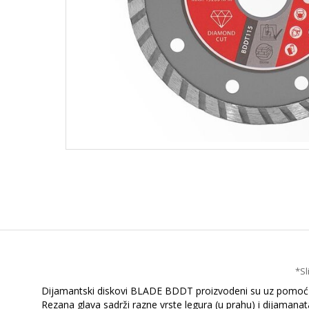
*Sl
Dijamantski diskovi BLADE BDDT proizvodeni su uz pomoć CN
Rezana glava sadrži razne vrste legura (u prahu) i dijamanat