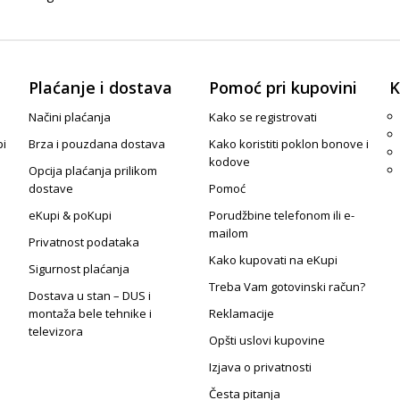
Plaćanje i dostava
Pomoć pri kupovini
K
Načini plaćanja
Kako se registrovati
pi
Brza i pouzdana dostava
Kako koristiti poklon bonove i
kodove
Opcija plaćanja prilikom
dostave
Pomoć
eKupi & poKupi
Porudžbine telefonom ili e-
mailom
Privatnost podataka
Kako kupovati na eKupi
Sigurnost plaćanja
Treba Vam gotovinski račun?
Dostava u stan – DUS i
montaža bele tehnike i
Reklamacije
televizora
Opšti uslovi kupovine
Izjava o privatnosti
Česta pitanja