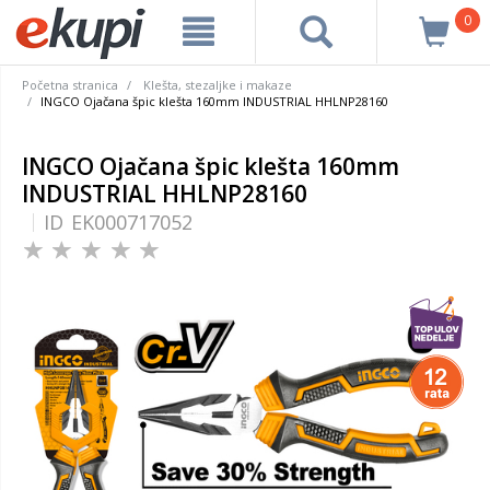
0
Početna stranica
Klešta, stezaljke i makaze
INGCO Ojačana špic klešta 160mm INDUSTRIAL HHLNP28160
INGCO Ojačana špic klešta 160mm
INDUSTRIAL HHLNP28160
ID
EK000717052