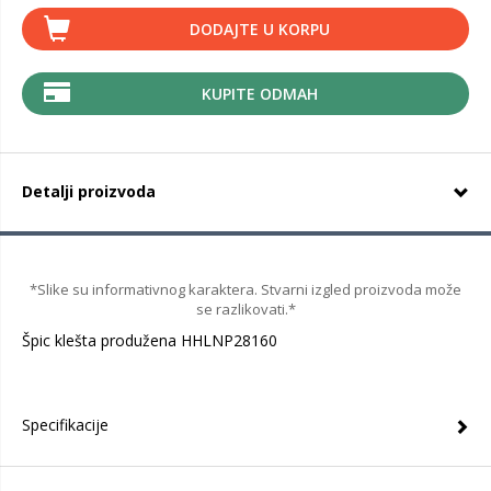
DODAJTE U KORPU
KUPITE ODMAH
Detalji proizvoda
*Slike su informativnog karaktera. Stvarni izgled proizvoda može
se razlikovati.*
Špic klešta produžena HHLNP28160
Specifikacije