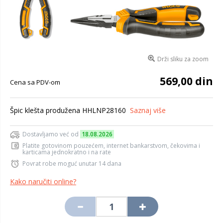
Drži sliku za zoom
569,00 din
Cena sa PDV-om
Špic klešta produžena HHLNP28160
Saznaj više
Dostavljamo već od
18.08.2026
Platite gotovinom pouzećem, internet bankarstvom, čekovima i
karticama jednokratno i na rate
Povrat robe moguć unutar 14 dana
Kako naručiti online?