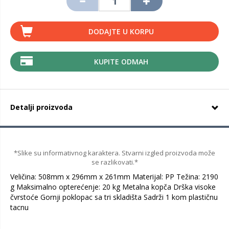
DODAJTE U KORPU
KUPITE ODMAH
Detalji proizvoda
*Slike su informativnog karaktera. Stvarni izgled proizvoda može
se razlikovati.*
Veličina: 508mm x 296mm x 261mm Materijal: PP Težina: 2190
g Maksimalno opterećenje: 20 kg Metalna kopča Drška visoke
čvrstoće Gornji poklopac sa tri skladišta Sadrži 1 kom plastičnu
tacnu