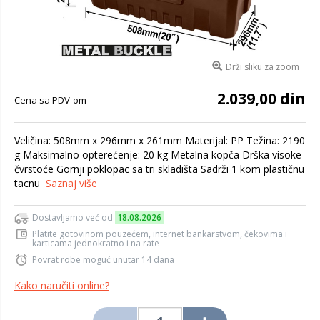
Drži sliku za zoom
2.039,00 din
Cena sa PDV-om
Veličina: 508mm x 296mm x 261mm Materijal: PP Težina: 2190
g Maksimalno opterećenje: 20 kg Metalna kopča Drška visoke
čvrstoće Gornji poklopac sa tri skladišta Sadrži 1 kom plastičnu
tacnu
Saznaj više
Dostavljamo već od
18.08.2026
Platite gotovinom pouzećem, internet bankarstvom, čekovima i
karticama jednokratno i na rate
Povrat robe moguć unutar 14 dana
Kako naručiti online?