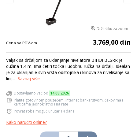
Drži sliku za zoom
3.769,00 din
Cena sa PDV-om
Valjak sa držaljom za uklanjanje nivelatora BIHUI BLSRR je
dužina 1,4 m. Ima četiri točka i udobnu ručka na držalji. Idealan
je za uklanjanje svih vrsta odstojnika i klinova za nivelisanje sa
linij...
Saznaj više
Dostavljamo već od
14.08.2026
Platite gotovinom pouzećem, internet bankarstvom, čekovima i
karticama jednokratno i na rate
Povrat robe moguć unutar 14 dana
Kako naručiti online?