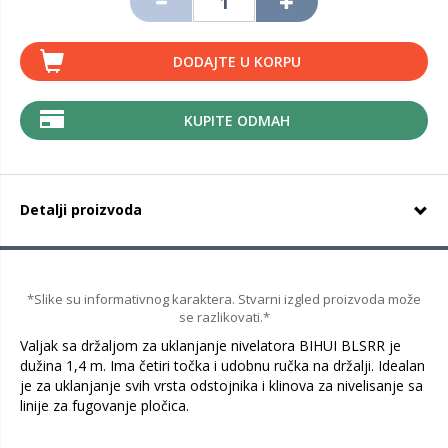
DODAJTE U KORPU
KUPITE ODMAH
Detalji proizvoda
*Slike su informativnog karaktera. Stvarni izgled proizvoda može
se razlikovati.*
Valjak sa držaljom za uklanjanje nivelatora BIHUI BLSRR je
dužina 1,4 m. Ima četiri točka i udobnu ručka na držalji. Idealan
je za uklanjanje svih vrsta odstojnika i klinova za nivelisanje sa
linije za fugovanje pločica.