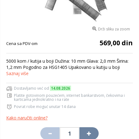
Drži sliku za zoom
569,00 din
Cena sa PDV-om
5000 kom / kutija u boji Dužina: 10 mm Glava: 2,0 mm Širina:
1,2 mm Pogodno za HSG1405 Upakovano u kutiju u boji
Saznaj više
Dostavljamo već od
14.08.2026
Platite gotovinom pouzećem, internet bankarstvom, čekovima i
karticama jednokratno i na rate
Povrat robe moguć unutar 14 dana
Kako naručiti online?