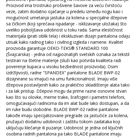
Proizvod ima trostruko prošivene šavove za veću čvrstoću
veze, zatim dodatno ojačanje u predelu između nogu kao i
mogućnost umetanja jastuka za kolena u specijalne džepove
sa čičkom (koji sprečava ispadanje - isklizavanje uložaka) što
uveliko poboljšava udobnost u toku rada. Sama elestičnost
materijala (prati oblik tela) i ekskluzivan dizajn pantalona odaju
utisak kako radnog tako i civilnog izgleda i namene. Kvalitet
proizvoda garantuje OEKO-TEKS® STANDARD 100
(Švajcarska) - jedna od najpoznatijih svetskih oznaka za tekstil
testiran na štetne materije (služi kao potvrda kvaliteta radi
poverenje kupaca u visoku bezbednost proizvoda). Osim
izdržljivosti, radne "SPANDEX" pantalone BLADE BWP-02
dizajnirane su imajući na umu funkcionalnost. Imaju više
džepova postavljenih kako za praktično skladištenje alata tako
i za lak pristup. Džepovi mogu da prime razne osnovne stvari
kao što su olovke, merne trake, šrafcigeri i pametni telefoni,
omogućavajući radnicima da im alat bude lako dostupan, a da
im ruke budu slobodne. BLADE BWP-02 radne pantalone
takođe imaju specijalizovane pregrade za jastučiće za kolena,
pružajući dodatnu udobnost i zaštitu tokom zadataka koji
uključuju klečanje ili puzanje. Udobnost je jedna od ključnih
osobina radnih pantalona pa tako BLADE pantalone imaju