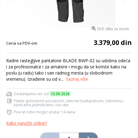
Drži sliku za zoom
3.379,00 din
Cena sa PDV-om
Radne rastegljive pantalone BLADE BWP-02 su udobna odeća
i za profesionalce i za amatere i mogu da se koriste kako na
poslu (u radu) tako i van radnog mesta (u slobodnom
vremenu). Izrađene su od v...
Saznaj više
Dostavljamo već od
13.08.2026
Platite gotovinom pouzećem, internet bankarstvom, čekovima i
karticama jednokratno i na rate
Povrat robe moguć unutar 14 dana
Kako naručiti online?