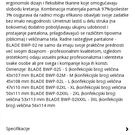
ergonomski dizajn i fleksibilne tkanine koje omogućavaju
slobodu kretanja. Kombinacija materijala pamuk 97%/poliester
3% osigurava da radnici mogu efikasno obavljati svoje zadatke
bez imalo neugodnosti. Umetnuti lastiš u delu struka (na
bokovima) dodatno poboljšavaju ukupnu udobnost i
pristajanje pantalona, prilagođavajući se različitim tipovima
(oblicima) i veličinama tela. Radne rastegljive pantalone -
BLADE BWP-02 ne samo da imaju svoje praktične prednosti
već svojim dizajnom - profesionalnim kvalitetom, izgledom
(estetikom) odaju vizuelni prikaz profesionalizma i identiteta
svake osobe ali pre svega i kompanije koja ih koristi.
Dimenzije: BLADE BWP-02S - S (konfekcijski broj) veličina
43x107 mm BLADE BWP-02M - M (konfekcijski broj) veličina
45x108 mm BLADE BWP-02L - L (konfekcijski broj) veličina
47x110 mm BLADE BWP-02XL - XL (konfekcijski broj) veličina
50x111 mm BLADE BWP-02XXL - 2XL (konfekcijski broj)
veličina 53x113 mm BLADE BWP-02XXXL - 3XL (konfekcijski
broj) veličina 56x114 mm
Specifikacije