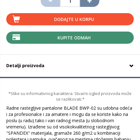
DODAJTE U KORPU
KUPITE ODMAH
Detalji proizvoda
*Slike su informativnog karaktera. Stvarni izgled proizvoda može
se razlikovati.*
Radne rastegljive pantalone BLADE BWP-02 su udobna odeća
i za profesionalce i za amatere i mogu da se koriste kako na
poslu (u radu) tako i van radnog mesta (u slobodnom
vremenu). Izrađene su od visokokvalitetnog rastegljivog
"SPANDEX" materijala, gramaže 260 g/m2 u kombinaciji
poliestera i pamuka, ojačanog na mestima izloženim habanju.