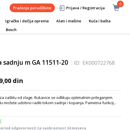
0
Praćenje porudžbine
Prijava / Registracija
Igračke i dečija oprema
Alati i mašine
Kuća i bašta
Bosch
a sadnju m GA 11511-20
ID:
EK000722768
9,00 din
za zaštitu od vlage. Rukavice se odlikuju optimalnim prileganjem.
alu možete udobno raditi tokom sadnje i kopanja. Pametna funkcij...
6
period odgovornosti za saobraznost 24 meseca