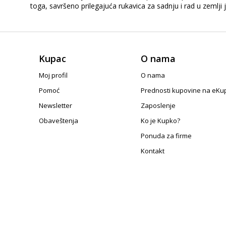
toga, savršeno prilegajuća rukavica za sadnju i rad u zemlji 
Kupac
O nama
Moj profil
O nama
Pomoć
Prednosti kupovine na eKu
Newsletter
Zaposlenje
Obaveštenja
Ko je Kupko?
Ponuda za firme
Kontakt