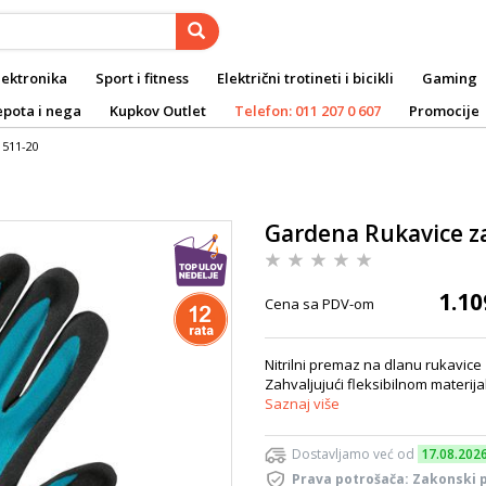
lektronika
Sport i fitness
Električni trotineti i bicikli
Gaming
epota i nega
Kupkov Outlet
Telefon: 011 207 0 607
Promocije
1511-20
Gardena Rukavice z
1.10
Cena sa PDV-om
Nitrilni premaz na dlanu rukavice 
Zahvaljujući fleksibilnom materij
Saznaj više
Dostavljamo već od
17.08.202
Prava potrošača: Zakonski 