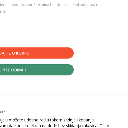
ternet bankarstvom, čekovima i karticama jednokratno i na rate
dana
DAJTE U KORPU
UPITE ODMAH
ti.*
erijalu možete udobno raditi tokom sadnje i kopanja.
am da koristite ekran na dodir bez skidanja rukavica. Osim