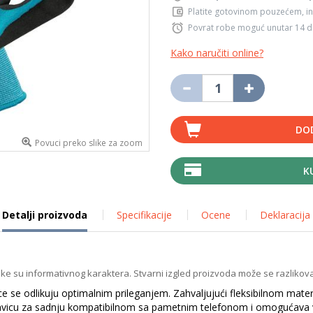
Platite gotovinom pouzećem, in
Povrat robe moguć unutar 14 
Kako naručiti online?
DO
Povuci preko slike za zoom
K
Detalji proizvoda
Specifikacije
Ocene
Deklaracija
ike su informativnog karaktera. Stvarni izgled proizvoda može se razlikova
ice se odlikuju optimalnim prileganjem. Zahvaljujući fleksibilnom mat
ukavicu za sadnju kompatibilnom sa pametnim telefonom i omogućava v