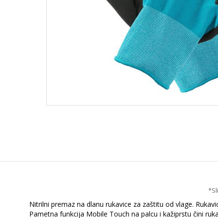
*Sl
Nitrilni premaz na dlanu rukavice za zaštitu od vlage. Rukav
Pametna funkcija Mobile Touch na palcu i kažiprstu čini r