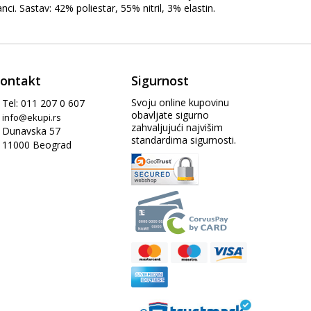
i. Sastav: 42% poliestar, 55% nitril, 3% elastin.
ontakt
Sigurnost
Svoju online kupovinu
Tel: 011 207 0 607
obavljate sigurno
info@ekupi.rs
zahvaljujući najvišim
Dunavska 57
standardima sigurnosti.
11000 Beograd