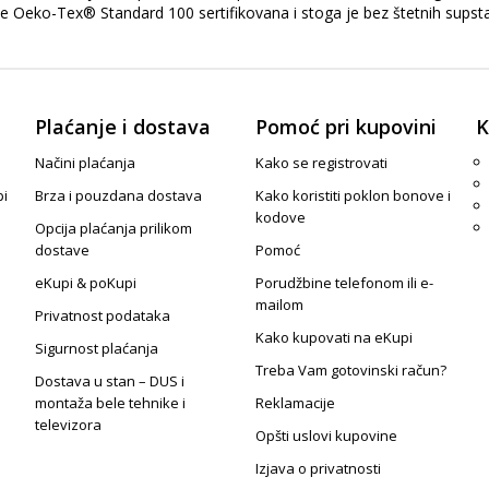
je Oeko-Tex® Standard 100 sertifikovana i stoga je bez štetnih supstanc
Plaćanje i dostava
Pomoć pri kupovini
K
Načini plaćanja
Kako se registrovati
pi
Brza i pouzdana dostava
Kako koristiti poklon bonove i
kodove
Opcija plaćanja prilikom
dostave
Pomoć
eKupi & poKupi
Porudžbine telefonom ili e-
mailom
Privatnost podataka
Kako kupovati na eKupi
Sigurnost plaćanja
Treba Vam gotovinski račun?
Dostava u stan – DUS i
montaža bele tehnike i
Reklamacije
televizora
Opšti uslovi kupovine
Izjava o privatnosti