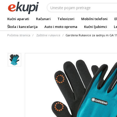
Kućni aparati
Računari
Televizori
Mobilni telefoni
E
Škola i kancelarija
Auto i moto oprema
Kućni ljubimci
L
Početna stranica
Zaštitne rukavice
Gardena Rukavice za sadnju m GA 1