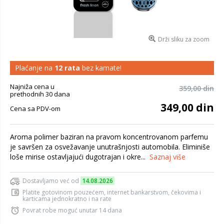
Drži sliku za zoom
Plaćanje na
12 rata
bez kamate!
Najniža cena u
359,00 din
prethodnih 30 dana
349,00 din
Cena sa PDV-om
Aroma polimer baziran na pravom koncentrovanom parfemu
je savršen za osvežavanje unutrašnjosti automobila. Eliminiše
loše mirise ostavljajući dugotrajan i okre...
Saznaj više
Dostavljamo već od
14.08.2026
Platite gotovinom pouzećem, internet bankarstvom, čekovima i
karticama jednokratno i na rate
Povrat robe moguć unutar 14 dana