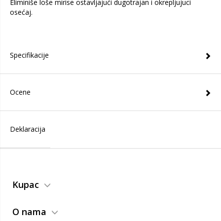
Eliminiše loše mirise ostavljajući dugotrajan i okrepljujuci
osećaj.
Specifikacije
Ocene
Deklaracija
Kupac
O nama