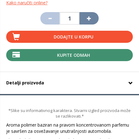
Kako naručiti online?
DODAJTE U KORPU
KUPITE ODMAH
Detalji proizvoda
*Slike su informativnog karaktera. Stvarni izgled proizvoda može
se razlikovati.*
Aroma polimer baziran na pravom koncentrovanom parfemu
je savršen za osvežavanje unutrašnjosti automobila.