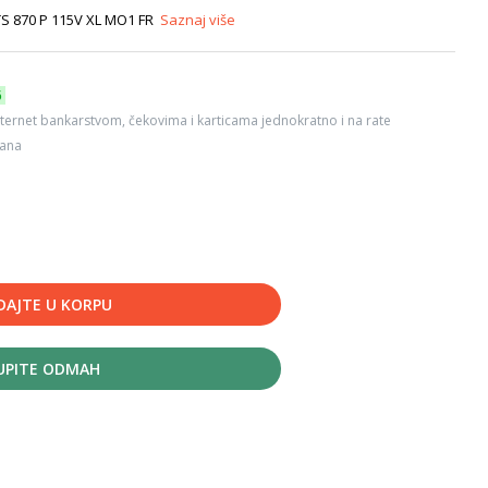
 TS 870 P 115V XL MO1 FR
Saznaj više
6
ternet bankarstvom, čekovima i karticama jednokratno i na rate
dana
DAJTE U KORPU
UPITE ODMAH