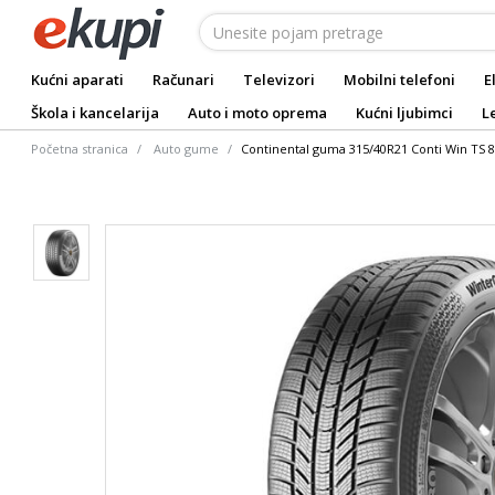
Kućni aparati
Računari
Televizori
Mobilni telefoni
E
Škola i kancelarija
Auto i moto oprema
Kućni ljubimci
L
Početna stranica
Auto gume
Continental guma 315/40R21 Conti Win TS 