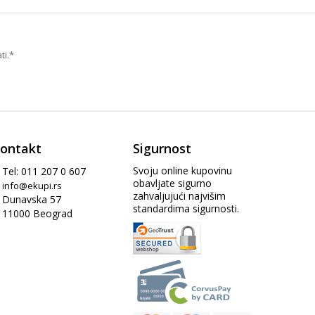
ti.*
ontakt
Sigurnost
Svoju online kupovinu
Tel: 011 207 0 607
obavljate sigurno
info@ekupi.rs
zahvaljujući najvišim
Dunavska 57
standardima sigurnosti.
11000 Beograd