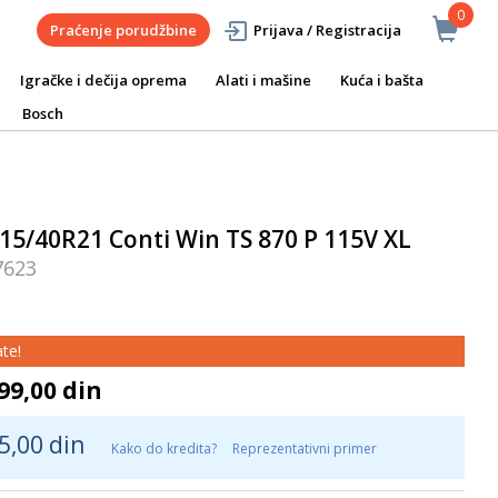
0
Praćenje porudžbine
Prijava / Registracija
Igračke i dečija oprema
Alati i mašine
Kuća i bašta
Bosch
15/40R21 Conti Win TS 870 P 115V XL
7623
te!
99,00 din
5,00 din
Kako do kredita?
Reprezentativni primer