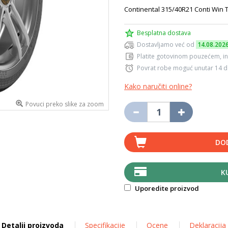
Continental 315/40R21 Conti Win
Besplatna dostava
Dostavljamo već od
14.08.202
Platite gotovinom pouzećem, in
Povrat robe moguć unutar 14 
Kako naručiti online?
Povuci preko slike za zoom
DO
K
Uporedite proizvod
Detalji proizvoda
Specifikacije
Ocene
Deklaracija