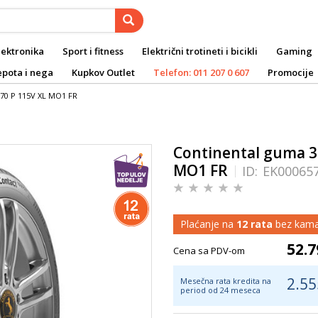
lektronika
Sport i fitness
Električni trotineti i bicikli
Gaming
epota i nega
Kupkov Outlet
Telefon: 011 207 0 607
Promocije
870 P 115V XL MO1 FR
Continental guma 3
MO1 FR
ID:
EK00065
Plaćanje na
12 rata
bez kama
52.7
Cena sa PDV-om
2.55
Mesečna rata kredita na
period od 24 meseca