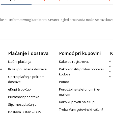
ike su informativnog karaktera. Stvarni izgled proizvoda može se razlikova
R
Plaćanje i dostava
Pomoć pri kupovini
K
Načini plaćanja
Kako se registrovati
pi
Brza i pouzdana dostava
Kako koristiti poklon bonove i
kodove
Opcija plaćanja prilikom
dostave
Pomoć
eKupi & poKupi
Porudžbine telefonom ili e-
mailom
Privatnost podataka
Kako kupovati na eKupi
Sigurnost plaćanja
Treba Vam gotovinski račun?
Dostava u stan – DUS i