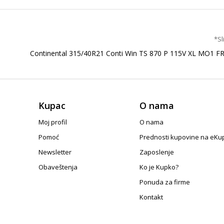
*Sl
Continental 315/40R21 Conti Win TS 870 P 115V XL MO1 F
Kupac
O nama
Moj profil
O nama
Pomoć
Prednosti kupovine na eKu
Newsletter
Zaposlenje
Obaveštenja
Ko je Kupko?
Ponuda za firme
Kontakt