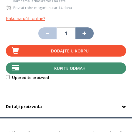
karticama jednokratno i na rate
Povrat robe moguć unutar 14 dana
Kako naručiti online?
DODAJTE U KORPU
KUPITE ODMAH
Uporedite proizvod
Detalji proizvoda