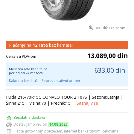
Drži sliku za zoom
Plaćanje na
12 rata
bez kamate!
13.089,00 din
Cena sa PDV-om
633,00 din
Mesečna rata kredita na
period od 24 meseca
Kako do kredita?
Reprezentativni primer
Fulda 215/70R15C CONVEO TOUR 2 107S | Sezona:Letnja |
Širina:215 | Visina:70 | Prečnik:15 |
Saznaj više
Besplatna dostava
Dostavljamo već od
14.08.2026
Platite gotovinom pouzećem, internet bankarstvom, čekovima i