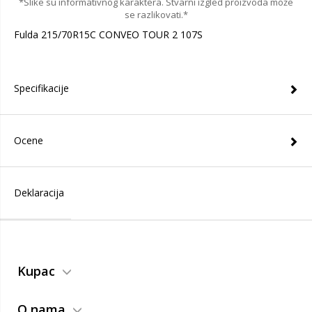
*Slike su informativnog karaktera. Stvarni izgled proizvoda može
se razlikovati.*
Fulda 215/70R15C CONVEO TOUR 2 107S
Specifikacije
Ocene
Deklaracija
Kupac
O nama