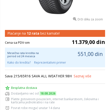
Drži sliku za zoom
Plaćanje na
12 rata
bez kamate!
11.379,00 din
Cena sa PDV-om
551,00 din
Mesečna rata kredita na
period od 24 meseca
Kako do kredita?
Reprezentativni primer
Sava 215/65R16 SAVA ALL WEATHER 98H
Saznaj više
Besplatna dostava
Dostavljamo već od
18.08.2026
Platite gotovinom pouzećem, internet bankarstvom, čekovima i
karticama jednokratno i na rate
Povrat robe moguć unutar 14 dana