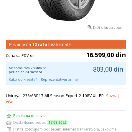
Drži sliku za zoom
Plaćanje na
12 rata
bez kamate!
16.599,00 din
Cena sa PDV-om
803,00 din
Mesečna rata kredita na
period od 24 meseca
Kako do kredita?
Reprezentativni primer
Uniroyal 235/65R17 All Season Expert 2 108V XL FR
Saznaj
više
Besplatna dostava
Dostavljamo već od
17.08.2026
Platite gotovinom pouzećem, internet bankarstvom, čekovima i