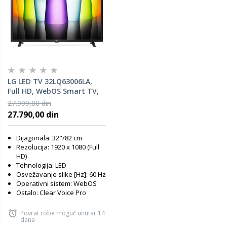
LG LED TV 32LQ63006LA,
Full HD, WebOS Smart TV,
ThinQ AI, α5 AI Processor
27.999,00 din
4K Gen5, HDR10 Pro, Full HD
27.790,00 din
upscaler, Clear Voice Pro
Dijagonala: 32"/82 cm
Rezolucija: 1920 x 1080 (Full
HD)
Tehnologija: LED
Osvežavanje slike [Hz]: 60 Hz
Operativni sistem: WebOS
Ostalo: Clear Voice Pro
Povrat robe moguć unutar 14
dana