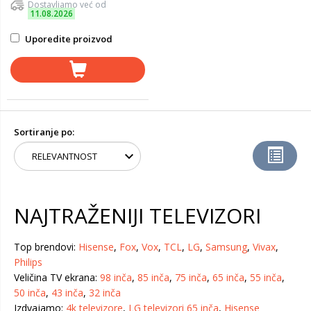
Dostavljamo već od
11.08.2026
Uporedite proizvod
Sortiranje po:
NAJTRAŽENIJI TELEVIZORI
Top brendovi:
Hisense
,
Fox
,
Vox
,
TCL
,
LG
,
Samsung
,
Vivax
,
Philips
Veličina TV ekrana:
98 inča
,
85 inča
,
75 inča
,
65 inča
,
55 inča
,
50 inča
,
43 inča
,
32 inča
Izdvajamo:
4k televizore
,
LG televizori 65 inča
,
Hisense