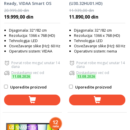
Ready, VIDAA Smart OS
(U30.32HU01.HD)
20.999,00 din
11.939,00 din
19.999,00 din
11.890,00 din
Dijagonala: 32"/82 cm
Dijagonala: 32"/82 cm
Rezolucija: 1366 x 768 (HD)
Rezolucija: 1366 x 768 (HD)
Tehnologija: LED
Tehnologija: LED
Osvežavanje slike [Hz]: 60 Hz
Osvežavanje slike [Hz]: 60 Hz
Operativni sistem: VIDAA
Operativni sistem: nema
Povrat robe moguć unutar 14
Povrat robe moguć unutar 14
dana
dana
Dostavljamo već od
Dostavljamo već od
11.08.2026
13.08.2026
Uporedite proizvod
Uporedite proizvod