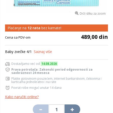
Drži sliku za zoom
Plaćanje na
12 rata
bez kamate!
489,00 din
Cena sa PDV-om
Baby zvečke 4/1
Saznaj više
Dostavljamo već od
14.08.2026
Prava potrošača: Zakonski period odgovornosti za
saobraznost 24 meseca
Platite gotovinom pouzećem, internet bankarstvom, čekovima i
karticama jednokratno i na rate
Povrat robe moguć unutar 14 dana
Kako naručiti online?