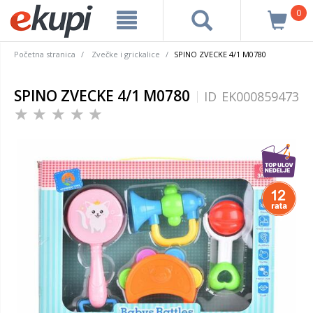
0
Početna stranica
Zvečke i grickalice
SPINO ZVECKE 4/1 M0780
SPINO ZVECKE 4/1 M0780
ID
EK000859473