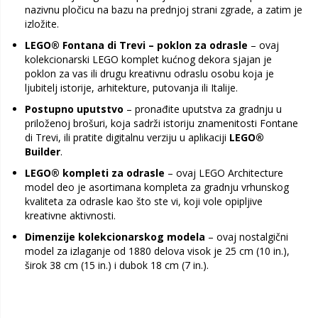
nazivnu pločicu na bazu na prednjoj strani zgrade, a zatim je
izložite.
LEGO® Fontana di Trevi – poklon za odrasle
– ovaj
kolekcionarski LEGO komplet kućnog dekora sjajan je
poklon za vas ili drugu kreativnu odraslu osobu koja je
ljubitelj istorije, arhitekture, putovanja ili Italije.
Postupno uputstvo
– pronađite uputstva za gradnju u
priloženoj brošuri, koja sadrži istoriju znamenitosti Fontane
di Trevi, ili pratite digitalnu verziju u aplikaciji
LEGO®
Builder
.
LEGO® kompleti za odrasle
– ovaj LEGO Architecture
model deo je asortimana kompleta za gradnju vrhunskog
kvaliteta za odrasle kao što ste vi, koji vole opipljive
kreativne aktivnosti.
Dimenzije kolekcionarskog modela
– ovaj nostalgični
model za izlaganje od 1880 delova visok je 25 cm (10 in.),
širok 38 cm (15 in.) i dubok 18 cm (7 in.).