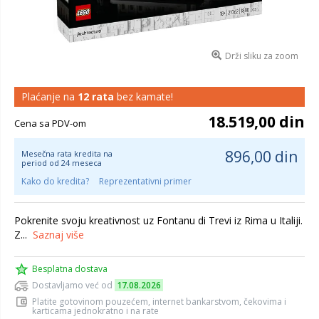
Drži sliku za zoom
Plaćanje na
12 rata
bez kamate!
18.519,00 din
Cena sa PDV-om
896,00 din
Mesečna rata kredita na
period od 24 meseca
Kako do kredita?
Reprezentativni primer
Pokrenite svoju kreativnost uz Fontanu di Trevi iz Rima u Italiji.
Z...
Saznaj više
Besplatna dostava
Dostavljamo već od
17.08.2026
Platite gotovinom pouzećem, internet bankarstvom, čekovima i
karticama jednokratno i na rate