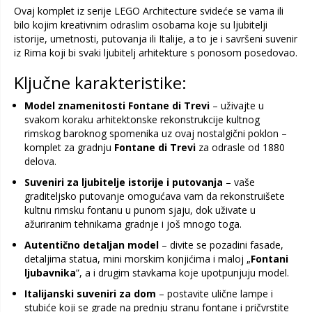
Ovaj komplet iz serije LEGO Architecture svideće se vama ili
bilo kojim kreativnim odraslim osobama koje su ljubitelji
istorije, umetnosti, putovanja ili Italije, a to je i savršeni suvenir
iz Rima koji bi svaki ljubitelj arhitekture s ponosom posedovao.
Ključne karakteristike:
Model znamenitosti Fontane di Trevi
– uživajte u
svakom koraku arhitektonske rekonstrukcije kultnog
rimskog baroknog spomenika uz ovaj nostalgični poklon –
komplet za gradnju
Fontane di Trevi
za odrasle od 1880
delova.
Suveniri za ljubitelje istorije i putovanja
– vaše
graditeljsko putovanje omogućava vam da rekonstruišete
kultnu rimsku fontanu u punom sjaju, dok uživate u
ažuriranim tehnikama gradnje i još mnogo toga.
Autentično detaljan model
– divite se pozadini fasade,
detaljima statua, mini morskim konjićima i maloj „
Fontani
ljubavnika
”, a i drugim stavkama koje upotpunjuju model.
Italijanski suveniri za dom
– postavite ulične lampe i
stubiće koji se grade na prednju stranu fontane i pričvrstite