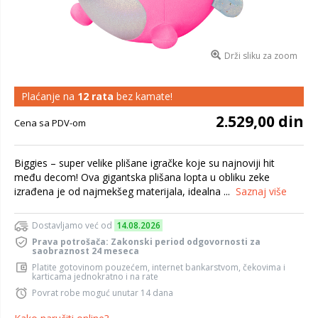
Drži sliku za zoom
Plaćanje na
12 rata
bez kamate!
2.529,00 din
Cena sa PDV-om
Biggies – super velike plišane igračke koje su najnoviji hit
među decom! Ova gigantska plišana lopta u obliku zeke
izrađena je od najmekšeg materijala, idealna ...
Saznaj više
Dostavljamo već od
14.08.2026
Prava potrošača: Zakonski period odgovornosti za
saobraznost 24 meseca
Platite gotovinom pouzećem, internet bankarstvom, čekovima i
karticama jednokratno i na rate
Povrat robe moguć unutar 14 dana