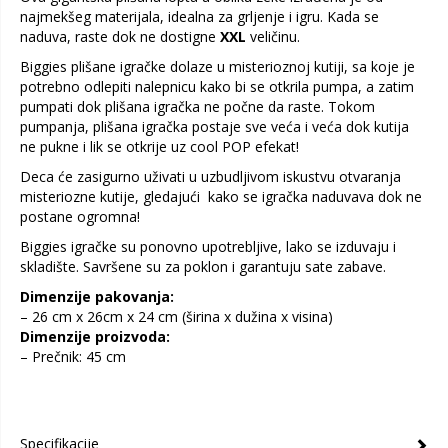
najmekšeg materijala, idealna za grljenje i igru. Kada se
naduva, raste dok ne dostigne
XXL
veličinu.
Biggies plišane igračke dolaze u misterioznoj kutiji, sa koje je
potrebno odlepiti nalepnicu kako bi se otkrila pumpa, a zatim
pumpati dok plišana igračka ne počne da raste. Tokom
pumpanja, plišana igračka postaje sve veća i veća dok kutija
ne pukne i lik se otkrije uz cool POP efekat!
Deca će zasigurno uživati u uzbudljivom iskustvu otvaranja
misteriozne kutije, gledajući kako se igračka naduvava dok ne
postane ogromna!
Biggies igračke su ponovno upotrebljive, lako se izduvaju i
skladište. Savršene su za poklon i garantuju sate zabave.
Dimenzije pakovanja:
– 26 cm x 26cm x 24 cm (širina x dužina x visina)
Dimenzije proizvoda:
– Prečnik: 45 cm
Specifikacije