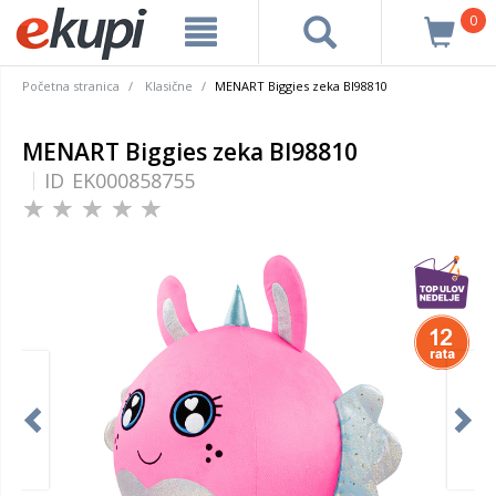
0
Početna stranica
Klasične
MENART Biggies zeka BI98810
MENART Biggies zeka BI98810
ID
EK000858755