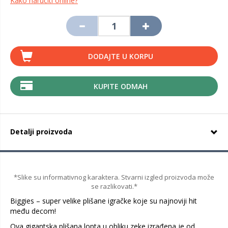
Kako naručiti online?
DODAJTE U KORPU
KUPITE ODMAH
Detalji proizvoda
*Slike su informativnog karaktera. Stvarni izgled proizvoda može
se razlikovati.*
Biggies – super velike plišane igračke koje su najnoviji hit
među decom!
Ova gigantska plišana lopta u obliku zeke izrađena je od