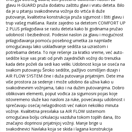
glavu H-GUARD pruža dodatnu zaštitu glavi i vratu deteta. Bilo
da je u pitanju svakodnevna vožnja do vrtića ili duže
putovanje, kvalitetna konstrukcija pruža sigurnost i štiti glavu i
trup vašeg mališana. Raste zajedno sa detetom COMFORT UP
2 PLUS prilagođava se rastu deteta kako bi godinama pružao
udobnost i bezbednost. Podesivi naslon za glavu i mogućnost
prilagođavanja pomoću posebnog umetka za najmlađe
omogućavaju lako usklađivanje sedišta sa uzrastom i
potrebama deteta. To nije rešenje za kratko vreme, već auto-
sedište koje vas prati od prvih zajedničkih vožnji do trenutka
kada dete poželi da sedi kao veliki. Udobnost koja se oseća na
svakom putovanju Široko sedište, pažljivo osmišljen dizajn i
AIR FLOW SYSTEM čine i duža putovanja prijatnijim. Dete ima
više prostora za sedenje i može udobno da uživa kako u
svakodnevnim vožnjama, tako i na dužim putovanjima. Dobro
oblikovani elementi, poput vođica za sigurnosni pojas koje
istovremeno služe kao nasloni za ruke, povećavaju udobnost i
sprečavaju osećaj nelagodnosti već nakon nekoliko minuta
vožnje. Kvalitetna presvlaka sa AIR FLOW sistemom
omogućava bolju cirkulaciju vazduha tokom toplih dana, što
značajno doprinosi prijatnijoj vožnji. Manje brige u
svakodnevici Navlaka koja se skida i lagana konstrukcija