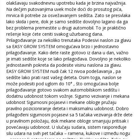
olakšavaju svakodnevnu upotrebu kada je brzina najvažnija.
Na dečjim putovanjima uvek može doći do prosutog pića,
mrvica ili potrebe za osvežavanjem sedišta. Zato se presvlaka
lako skida i pere, dok je samo sedište dovoljno lagano da ga
bez problema premestite u drugi automobil. To je praktično
rešenje koje ćete ceniti svakog užurbanog dana.
Prilagođavanje za nekoliko trenutaka Podesivi naslon za glavu
sa EASY GROW SYSTEM omogućava brzo i jednostavno
prilagođavanje. Kako dete raste gotovo iz dana u dan, važno
je imati sedište koje se lako prilagođava. Dovoljno je nekoliko
jednostavnih pokreta da podesite visinu naslona za glavu.
EASY GROW SYSTEM nudi čak 12 nivoa podešavanja , pa
sedište lako prati rast vašeg deteta. Osim toga, naslon se
može podesiti pod uglom do 10° , što omogućava bolje
prilagođavanje gotovo svakom automobilskom sedištu i
dodatnu udobnost tokom vožnje. Sigurno vezivanje i mekana
udobnost Sigurnosni pojasevi i mekane obloge pružaju
pravilno pozicioniranje deteta i maksimalnu udobnost. Dobro
prilagođeni sigurnosni pojasevi sa 5 tačaka vezivanja drže dete
u pravilnom položaju, dok mekane obloge smanjuju pritisak i
povećavaju udobnost. U slučaju sudara, sistem raspoređuje
silu udara na svih pet tačaka – ramena, kukove i između nogu