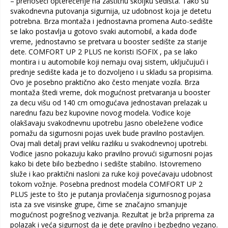
– prenoseći opterećenje na zaštitnu školjku sedišta. Tako su
svakodnevna putovanja sigurnija, uz udobnost koja je detetu
potrebna. Brza montaža i jednostavna promena Auto-sedište
se lako postavlja u gotovo svaki automobil, a kada dođe
vreme, jednostavno se pretvara u booster sedište za starije
dete. COMFORT UP 2 PLUS ne koristi ISOFIX , pa se lako
montira i u automobile koji nemaju ovaj sistem, uključujući i
prednje sedište kada je to dozvoljeno i u skladu sa propisima.
Ovo je posebno praktično ako često menjate vozila. Brza
montaža štedi vreme, dok mogućnost pretvaranja u booster
za decu višu od 140 cm omogućava jednostavan prelazak u
narednu fazu bez kupovine novog modela. Vođice koje
olakšavaju svakodnevnu upotrebu Jasno obeležene vođice
pomažu da sigurnosni pojas uvek bude pravilno postavljen.
Ovaj mali detalj pravi veliku razliku u svakodnevnoj upotrebi.
Vođice jasno pokazuju kako pravilno provući sigurnosni pojas
kako bi dete bilo bezbedno i sedište stabilno. Istovremeno
služe i kao praktični nasloni za ruke koji povećavaju udobnost
tokom vožnje. Posebna prednost modela COMFORT UP 2
PLUS jeste to što je putanja provlačenja sigurnosnog pojasa
ista za sve visinske grupe, čime se značajno smanjuje
mogućnost pogrešnog vezivanja. Rezultat je brža priprema za
polazak i veća sigurnost da je dete pravilno i bezbedno vezano.