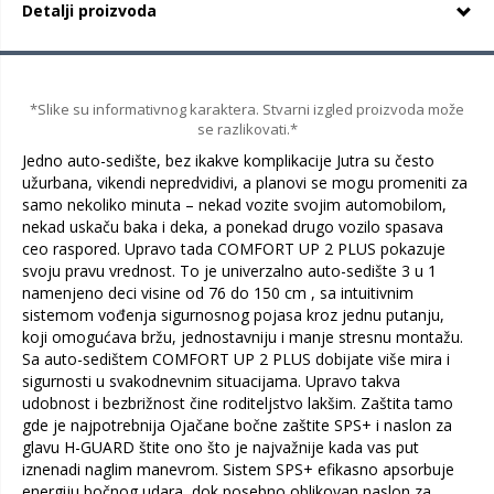
Detalji proizvoda
*Slike su informativnog karaktera. Stvarni izgled proizvoda može
se razlikovati.*
Jedno auto-sedište, bez ikakve komplikacije Jutra su često
užurbana, vikendi nepredvidivi, a planovi se mogu promeniti za
samo nekoliko minuta – nekad vozite svojim automobilom,
nekad uskaču baka i deka, a ponekad drugo vozilo spasava
ceo raspored. Upravo tada COMFORT UP 2 PLUS pokazuje
svoju pravu vrednost. To je univerzalno auto-sedište 3 u 1
namenjeno deci visine od 76 do 150 cm , sa intuitivnim
sistemom vođenja sigurnosnog pojasa kroz jednu putanju,
koji omogućava bržu, jednostavniju i manje stresnu montažu.
Sa auto-sedištem COMFORT UP 2 PLUS dobijate više mira i
sigurnosti u svakodnevnim situacijama. Upravo takva
udobnost i bezbrižnost čine roditeljstvo lakšim. Zaštita tamo
gde je najpotrebnija Ojačane bočne zaštite SPS+ i naslon za
glavu H-GUARD štite ono što je najvažnije kada vas put
iznenadi naglim manevrom. Sistem SPS+ efikasno apsorbuje
energiju bočnog udara, dok posebno oblikovan naslon za