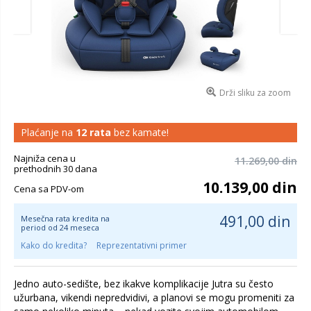
Drži sliku za zoom
Plaćanje na
12 rata
bez kamate!
Najniža cena u
11.269,00 din
prethodnih 30 dana
10.139,00 din
Cena sa PDV-om
491,00 din
Mesečna rata kredita na
period od 24 meseca
Kako do kredita?
Reprezentativni primer
Jedno auto-sedište, bez ikakve komplikacije Jutra su često
užurbana, vikendi nepredvidivi, a planovi se mogu promeniti za