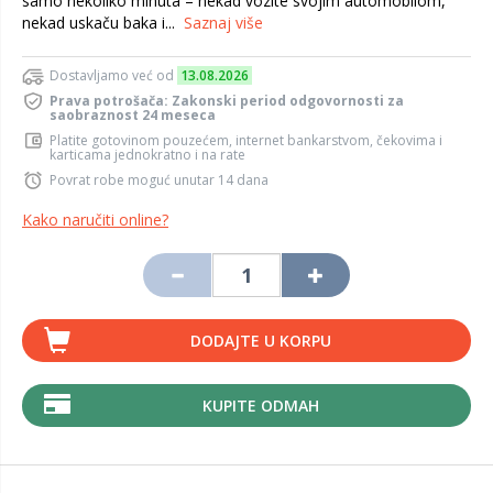
samo nekoliko minuta – nekad vozite svojim automobilom,
nekad uskaču baka i...
Saznaj više
Dostavljamo već od
13.08.2026
Prava potrošača: Zakonski period odgovornosti za
saobraznost 24 meseca
Platite gotovinom pouzećem, internet bankarstvom, čekovima i
karticama jednokratno i na rate
Povrat robe moguć unutar 14 dana
Kako naručiti online?
DODAJTE U KORPU
KUPITE ODMAH