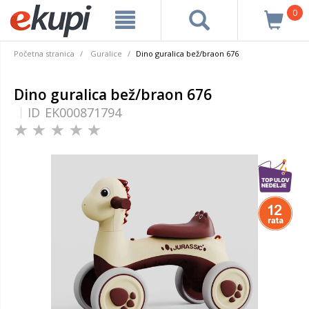
0
Početna stranica
Guralice
Dino guralica bež/braon 676
Dino guralica bež/braon 676
ID
EK000871794