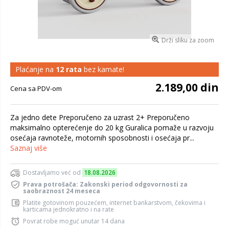
Drži sliku za zoom
Plaćanje na
12 rata
bez kamate!
2.189,00 din
Cena sa PDV-om
Za jedno dete Preporučeno za uzrast 2+ Preporučeno
maksimalno opterećenje do 20 kg Guralica pomaže u razvoju
osećaja ravnoteže, motornih sposobnosti i osećaja pr...
Saznaj više
Dostavljamo već od
18.08.2026
Prava potrošača: Zakonski period odgovornosti za
saobraznost 24 meseca
Platite gotovinom pouzećem, internet bankarstvom, čekovima i
karticama jednokratno i na rate
Povrat robe moguć unutar 14 dana