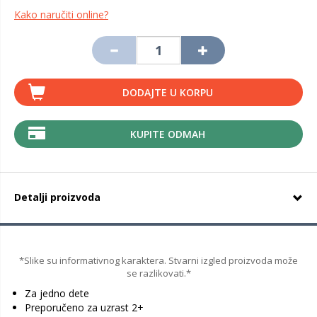
Kako naručiti online?
DODAJTE U KORPU
KUPITE ODMAH
Detalji proizvoda
*Slike su informativnog karaktera. Stvarni izgled proizvoda može
se razlikovati.*
Za jedno dete
Preporučeno za uzrast 2+