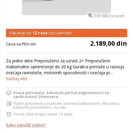
Drži sliku za zoom
Plaćanje na
12 rata
bez kamate!
2.189,00 din
Cena sa PDV-om
Za jedno dete Preporučeno za uzrast 2+ Preporučeno
maksimalno opterećenje do 20 kg Guralica pomaže u razvoju
osećaja ravnoteže, motornih sposobnosti i osećaja pr...
Saznaj više
Prava potrošača: Zakonski period odgovornosti za
saobraznost 24 meseca
Platite gotovinom pouzećem, internet bankarstvom, čekovima i
karticama jednokratno i na rate
Povrat robe moguć unutar 14 dana
Kako naručiti online?