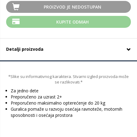
PROIZVOD JE NEDOSTUPAN
KUPITE ODMAH
Detalji proizvoda
*Slike su informativnog karaktera. Stvarni izgled proizvoda može
se razlikovati.*
Za jedno dete
Preporučeno za uzrast 2+
Preporučeno maksimalno opterećenje do 20 kg
Guralica pomaže u razvoju osećaja ravnoteže, motornih
sposobnosti i osećaja prostora