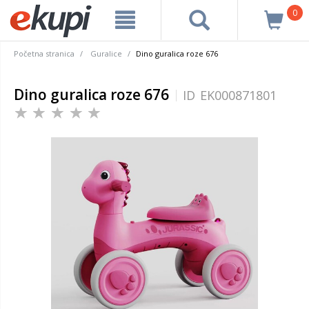
0
Početna stranica
Guralice
Dino guralica roze 676
Dino guralica roze 676
ID
EK000871801