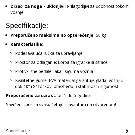
Držači za noge - uklonjivi:
Prilagodljivi za udobnost tokom
vožnje.
Specifikacije:
Preporučeno maksimalno opterećenje:
50 kg
Karakteristike:
Podešavajuća ručka za upravljanje
Prostor za odlaganje: korpa za igračke ili sitnice
Protivklizne pedale: laka i sigurna vožnja
Kvalitetne gume: EVA materijal garantuje glatku vožnju,
dok 10” i 8” točkovi obezbeđuju stabilnost i sigurnost
Preporučeno za uzrast:
od 1 do 5 godina
Savršen izbor za svaku šetnju ili avanturu na otvorenom!
Specifikacije