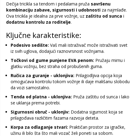
Dečija tricikla sa tendom i pedalama pruža
savršenu
kombinaciju zabave, sigurnosti i udobnosti
za najmlađe.
Ova tricikla je idealna za prve vožnje, uz
zaštitu od sunca
i
dodatnu kontrolu za roditelje
.
Ključne karakteristike:
Podesivo sedište:
Vaš mali istraživač može istraživati svet
iz svih uglova, dodajući raznovrsnost vožnjama.
Točkovi od gume punjene EVA penom:
Pružaju mirnu i
glatku vožnju, bez straha od probušenih guma.
Ručica za guranje - uklonjiva:
Prilagodljiva opcija koja
omogućava kontrolu tokom vožnje ili daje mališanu slobodu
da vozi samostalno.
Tenda od platna - uklonjiva:
Pruža zaštitu od sunca i lako
se uklanja prema potrebi.
Sigurnosni obruč - uklonjiv:
Dodatna sigurnost koja se
prilagođava različitim fazama razvoja deteta.
Korpa za odlaganje stvari:
Praktičan prostor za igračke,
užinu ili bilo šta što mali vozač želi poneti sa sobom.