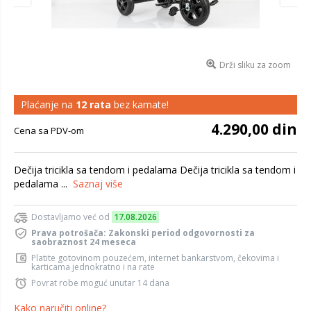
Drži sliku za zoom
Plaćanje na
12 rata
bez kamate!
4.290,00 din
Cena sa PDV-om
Dečija tricikla sa tendom i pedalama Dečija tricikla sa tendom i
pedalama ...
Saznaj više
Dostavljamo već od
17.08.2026
Prava potrošača: Zakonski period odgovornosti za
saobraznost 24 meseca
Platite gotovinom pouzećem, internet bankarstvom, čekovima i
karticama jednokratno i na rate
Povrat robe moguć unutar 14 dana
Kako naručiti online?