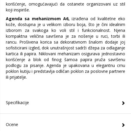
korišćenje, omogućavajući da ostanete organizovani uz stil
koji inspiriše.
Agenda sa mehanizmom A6,
izrađena od kvalitetne eko
kože, dostupna je u velikom izboru boja, što je čini idealnim
izborom za svakoga ko voli stil i funkcionalnost. Njena
kompaktna veličina savršena je za nošenje u ruci, torbi ili
rancu. Prošivena korica sa dekorativnom šnalom dodaje joj
sofisticirani izgled, dok unutrašnjost sadrži džepa za odlaganje
kartica ili papira. Niklovani mehanizam osigurava jednostavno
korišćenje a blok od finog šamoa papira pruža savršenu
podlogu za pisanje. Agenda je upakovana u elegantnu crnu
poklon kutiju i predstavlja odličan poklon za poslovne partnere
ili prijatelje.
Specifikacije
Ocene