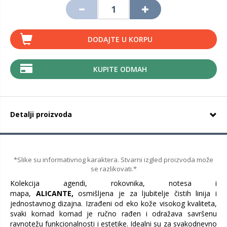
DODAJTE U KORPU
KUPITE ODMAH
Detalji proizvoda
*Slike su informativnog karaktera. Stvarni izgled proizvoda može
se razlikovati.*
Kolekcija agendi, rokovnika, notesa i
mapa,
ALICANTE,
osmišljena je za ljubitelje čistih linija i
jednostavnog dizajna. Izrađeni od eko kože visokog kvaliteta,
svaki komad komad je ručno rađen i odražava savršenu
ravnotežu funkcionalnosti i estetike. Idealni su za svakodnevno