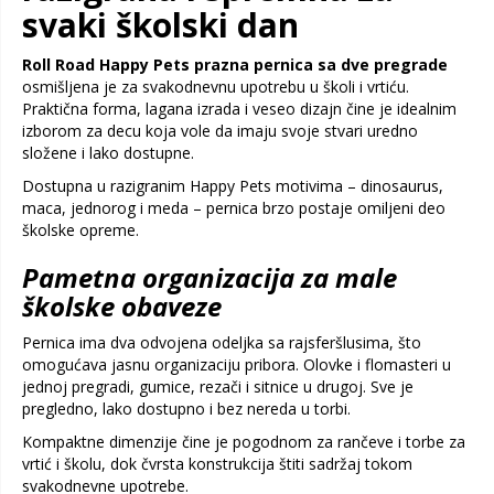
svaki školski dan
Roll Road Happy Pets prazna pernica sa dve pregrade
osmišljena je za svakodnevnu upotrebu u školi i vrtiću.
Praktična forma, lagana izrada i veseo dizajn čine je idealnim
izborom za decu koja vole da imaju svoje stvari uredno
složene i lako dostupne.
Dostupna u razigranim Happy Pets motivima – dinosaurus,
maca, jednorog i meda – pernica brzo postaje omiljeni deo
školske opreme.
Pametna organizacija za male
školske obaveze
Pernica ima dva odvojena odeljka sa rajsferšlusima, što
omogućava jasnu organizaciju pribora. Olovke i flomasteri u
jednoj pregradi, gumice, rezači i sitnice u drugoj. Sve je
pregledno, lako dostupno i bez nereda u torbi.
Kompaktne dimenzije čine je pogodnom za rančeve i torbe za
vrtić i školu, dok čvrsta konstrukcija štiti sadržaj tokom
svakodnevne upotrebe.