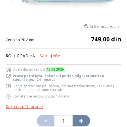
Drži sliku za zoom
749,00 din
Cena sa PDV-om
ROLL ROAD HA...
Saznaj više
Dostavljamo već od
13.08.2026
Prava potrošača: Zakonski period odgovornosti za
saobraznost 24 meseca
Platite gotovinom pouzećem, internet bankarstvom, čekovima i
karticama jednokratno i na rate
Povrat robe moguć unutar 14 dana
Kako naručiti online?