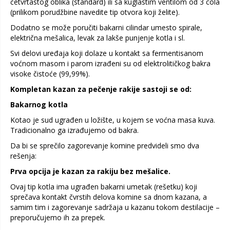
četvrtastog oblika (standard) ili sa kuglastim ventilom od 3 cola
(prilikom porudžbine navedite tip otvora koji želite).
Dodatno se može poručiti bakarni cilindar umesto spirale,
električna mešalica, levak za lakše punjenje kotla i sl.
Svi delovi uređaja koji dolaze u kontakt sa fermentisanom
voćnom masom i parom izrađeni su od elektrolitičkog bakra
visoke čistoće (99,99%).
Kompletan kazan za pečenje rakije sastoji se od:
Bakarnog kotla
Kotao je sud ugrađen u ložište, u kojem se voćna masa kuva.
Tradicionalno ga izrađujemo od bakra.
Da bi se sprečilo zagorevanje komine predvideli smo dva
rešenja:
Prva opcija je kazan za rakiju bez mešalice.
Ovaj tip kotla ima ugrađen bakarni umetak (rešetku) koji
sprečava kontakt čvrstih delova komine sa dnom kazana, a
samim tim i zagorevanje sadržaja u kazanu tokom destilacije –
preporučujemo ih za prepek.