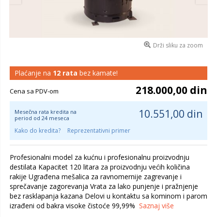
Drži sliku za zoom
Plaćanje na
12 rata
bez kamate!
218.000,00 din
Cena sa PDV-om
10.551,00 din
Mesečna rata kredita na
period od 24 meseca
Kako do kredita?
Reprezentativni primer
Profesionalni model za kućnu i profesionalnu proizvodnju
destilata Kapacitet 120 litara za proizvodnju većih količina
rakije Ugrađena mešalica za ravnomernije zagrevanje i
sprečavanje zagorevanja Vrata za lako punjenje i pražnjenje
bez rasklapanja kazana Delovi u kontaktu sa kominom i parom
izrađeni od bakra visoke čistoće 99,99%
Saznaj više