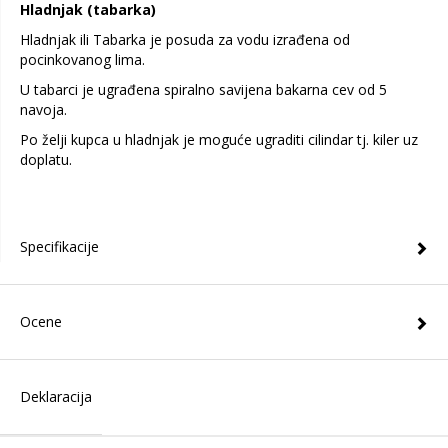
Hladnjak (tabarka)
Hladnjak ili Tabarka je posuda za vodu izrađena od
pocinkovanog lima.
U tabarci je ugrađena spiralno savijena bakarna cev od 5
navoja.
Po želji kupca u hladnjak je moguće ugraditi cilindar tj. kiler uz
doplatu.
Specifikacije
Ocene
Deklaracija