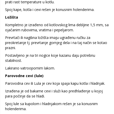
prati rast temperature u kotlu.
Spoj kape, kotla i cevi rešen je konusnim holenderima.
Ložišta
Kompletno je izrađeno od kotlovskog lima debljine 1,5 mm, sa
ojačanim rubovima, vratima i pepeljarom.
Prevrtači ili nagibna ložišta imaju ugrađenu ručku za
preokretanje tj. prevrtanje gornjeg dela i na taj način se kotao
prazni.
Postavljeno je na tri nogice koje kazanu daju potrebnu
stabilnost.
Lakirano vatroopornim lakom.
Parovodne cevi (lule)
Parovodna cev ili Lula je cev koja spaja kapu kotla i hladnjak.
Izrađena je od bakarne cevi i služi kao predhlađenje u kojoj
para počinje da se hladi.
Spoj lule sa kupolom i hladnjakom rešen je sa konusnim
holenderima.