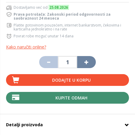
Dostavljamo već od
25.08.2026
Prava potrošača: Zakonski period odgovornosti za
saobraznost 24 meseca
Platite gotovinom pouzećem, internet bankarstvom, čekovima i
karticama jednokratno i na rate
Povrat robe moguć unutar 14 dana
Kako naručiti online?
DODAJTE U KORPU
KUPITE ODMAH
Detalji proizvoda