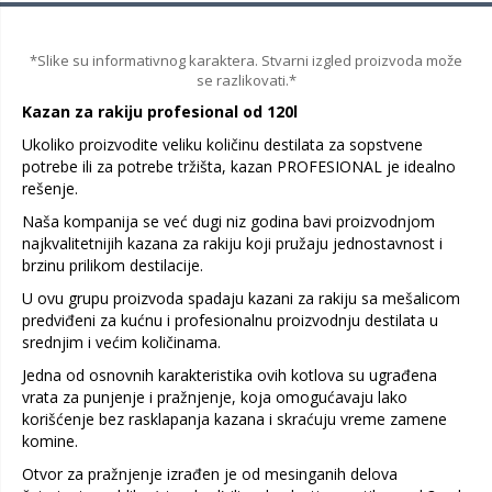
*Slike su informativnog karaktera. Stvarni izgled proizvoda može
se razlikovati.*
Kazan za rakiju profesional od 120l
Ukoliko proizvodite veliku količinu destilata za sopstvene
potrebe ili za potrebe tržišta, kazan PROFESIONAL je idealno
rešenje.
Naša kompanija se već dugi niz godina bavi proizvodnjom
najkvalitetnijih kazana za rakiju koji pružaju jednostavnost i
brzinu prilikom destilacije.
U ovu grupu proizvoda spadaju kazani za rakiju sa mešalicom
predviđeni za kućnu i profesionalnu proizvodnju destilata u
srednjim i većim količinama.
Jedna od osnovnih karakteristika ovih kotlova su ugrađena
vrata za punjenje i pražnjenje, koja omogućavaju lako
korišćenje bez rasklapanja kazana i skraćuju vreme zamene
komine.
Otvor za pražnjenje izrađen je od mesinganih delova