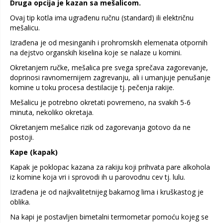
Druga opcija je kazan sa mešalicom.
Ovaj tip kotla ima ugrađenu ručnu (standard) ili električnu
mešalicu.
Izrađena je od mesinganih i prohromskih elemenata otpornih
na dejstvo organskih kiselina koje se nalaze u komini.
Okretanjem ručke, mešalica pre svega sprečava zagorevanje,
doprinosi ravnomernijem zagrevanju, ali i umanjuje penušanje
komine u toku procesa destilacije tj. pečenja rakije.
Mešalicu je potrebno okretati povremeno, na svakih 5-6
minuta, nekoliko okretaja.
Okretanjem mešalice rizik od zagorevanja gotovo da ne
postoji.
Kape (kapak)
Kapak je poklopac kazana za rakiju koji prihvata pare alkohola
iz komine koja vri i sprovodi ih u parovodnu cev tj. lulu.
Izrađena je od najkvalitetnijeg bakarnog lima i kruškastog je
oblika.
Na kapi je postavljen bimetalni termometar pomoću kojeg se