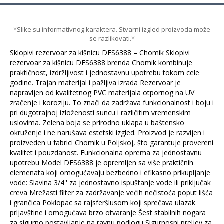
*Slike su informativnog karaktera. Stvarni izgled proizvoda može
se razlikovati.*
Sklopivi rezervoar za kišnicu DES6388 – Chomik Sklopivi
rezervoar za kišnicu DES6388 brenda Chomik kombinuje
praktičnost, izdržljivost i jednostavnu upotrebu tokom cele
godine. Trajan materijal i pažljiva izrada Rezervoar je
napravljen od kvalitetnog PVC materijala otpornog na UV
zračenje i koroziju. To znači da zadržava funkcionalnost i boju i
pri dugotrajnoj izloženosti suncu i različitim vremenskim
uslovima. Zelena boja se prirodno uklapa u baštensko
okruženje i ne narušava estetski izgled. Proizvod je razvijen i
proizveden u fabrici Chomik u Poljskoj, što garantuje provereni
kvalitet i pouzdanost. Funkcionalna oprema za jednostavnu
upotrebu Model DES6388 je opremljen sa više praktičnih
elemenata koji omogućavaju bezbedno i efikasno prikupljanje
vode: Slavina 3/4'' za jednostavno ispuštanje vode ili priključak
creva Mrežasti filter za zadržavanje većih nečistoća poput lišća
i grančica Poklopac sa rajsferšlusom koji sprečava ulazak
prljavštine i omogućava brzo otvaranje Šest stabilnih nogara
za sigurno postavljanje na ravnu podlogu Sigurnosni preljev za