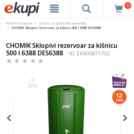
0
Početna stranica
Dodaci za baštenski nameštaj
CHOMIK Sklopivi rezervoar za kišnicu 500 l 6388 DES6388
CHOMIK Sklopivi rezervoar za kišnicu
500 l 6388 DES6388
ID
EK000871702