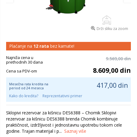
Drži sliku za zoom
Plaćanje na
12 rata
bez kamate!
Najniža cena u
9.569,00 din
prethodnih 30 dana
8.609,00 din
Cena sa PDV-om
417,00 din
Mesečna rata kredita na
period od 24 meseca
Kako do kredita?
Reprezentativni primer
Sklopivi rezervoar za kišnicu DES6388 – Chomik Sklopivi
rezervoar za kišnicu DES6388 brenda Chomik kombinuje
praktičnost, izdržljivost i jednostavnu upotrebu tokom cele
godine. Trajan materijal i p...
Saznaj više