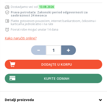
Dostavljamo već od
13.08.2026
Prava potrošača: Zakonski period odgovornosti za
saobraznost 24 meseca
Platite gotovinom pouzećem, internet bankarstvom, čekovima i
karticama jednokratno i na rate
Povrat robe moguć unutar 14 dana
Kako naručiti online?
DODAJTE U KORPU
KUPITE ODMAH
Detalji proizvoda