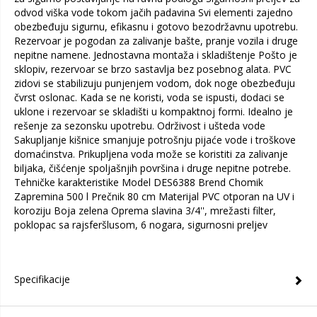
odvod viška vode tokom jačih padavina Svi elementi zajedno
obezbeđuju sigurnu, efikasnu i gotovo bezodržavnu upotrebu.
Rezervoar je pogodan za zalivanje bašte, pranje vozila i druge
nepitne namene. Jednostavna montaža i skladištenje Pošto je
sklopiv, rezervoar se brzo sastavlja bez posebnog alata. PVC
zidovi se stabilizuju punjenjem vodom, dok noge obezbeđuju
čvrst oslonac. Kada se ne koristi, voda se ispusti, dodaci se
uklone i rezervoar se skladišti u kompaktnoj formi. Idealno je
rešenje za sezonsku upotrebu. Održivost i ušteda vode
Sakupljanje kišnice smanjuje potrošnju pijaće vode i troškove
domaćinstva. Prikupljena voda može se koristiti za zalivanje
biljaka, čišćenje spoljašnjih površina i druge nepitne potrebe.
Tehničke karakteristike Model DES6388 Brend Chomik
Zapremina 500 l Prečnik 80 cm Materijal PVC otporan na UV i
koroziju Boja zelena Oprema slavina 3/4'', mrežasti filter,
poklopac sa rajsferšlusom, 6 nogara, sigurnosni preljev
Specifikacije