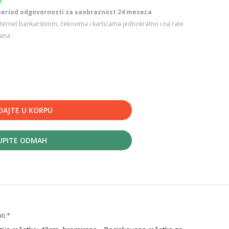
6
period odgovornosti za saobraznost 24 meseca
ternet bankarstvom, čekovima i karticama jednokratno i na rate
dana
DAJTE U KORPU
UPITE ODMAH
ti.*