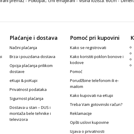
lirani premaz - Poklopac: crni emajlirani - Visina ložišta: 60cm - Dim
Plaćanje i dostava
Pomoć pri kupovini
K
Načini plaćanja
Kako se registrovati
pi
Brza i pouzdana dostava
Kako koristiti poklon bonove i
kodove
Opcija plaćanja prilikom
dostave
Pomoć
eKupi & poKupi
Porudžbine telefonom ili e-
mailom
Privatnost podataka
Kako kupovati na eKupi
Sigurnost plaćanja
Treba Vam gotovinski račun?
Dostava u stan – DUS i
montaža bele tehnike i
Reklamacije
televizora
Opšti uslovi kupovine
Izjava o privatnosti