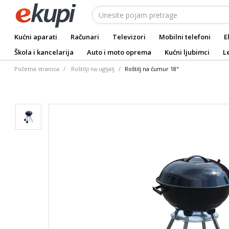
Kućni aparati
Računari
Televizori
Mobilni telefoni
E
Škola i kancelarija
Auto i moto oprema
Kućni ljubimci
L
Početna stranica
Roštilji na ugljalj
Roštilj na ćumur 18"