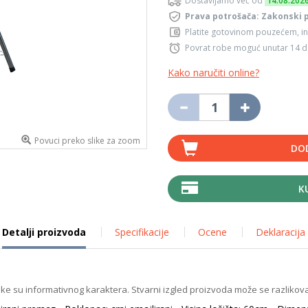
Dostavljamo već od
14.08.202
Prava potrošača: Zakonski 
Platite gotovinom pouzećem, in
Povrat robe moguć unutar 14 
Kako naručiti online?
Povuci preko slike za zoom
DO
K
Detalji proizvoda
Specifikacije
Ocene
Deklaracija
ike su informativnog karaktera. Stvarni izgled proizvoda može se razlikova