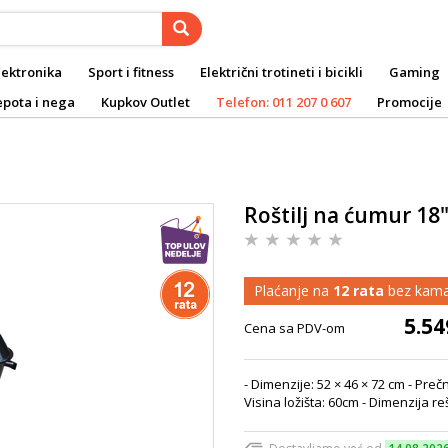
lektronika
Sport i fitness
Električni trotineti i bicikli
Gaming
epota i nega
Kupkov Outlet
Telefon: 011 207 0 607
Promocije
Roštilj na ćumur 18
Plaćanje na
12 rata
bez kama
5.54
Cena sa PDV-om
- Dimenzije: 52 × 46 × 72 cm - Preč
Visina ložišta: 60cm - Dimenzija 