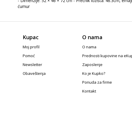
- Dimenzije: 52 × 46 × 72 cm - Prečnik ložišta: 46.3cm, emaj
ćumur
Kupac
O nama
Moj profil
O nama
Pomoć
Prednosti kupovine na eKu
Newsletter
Zaposlenje
Obaveštenja
Ko je Kupko?
Ponuda za firme
Kontakt