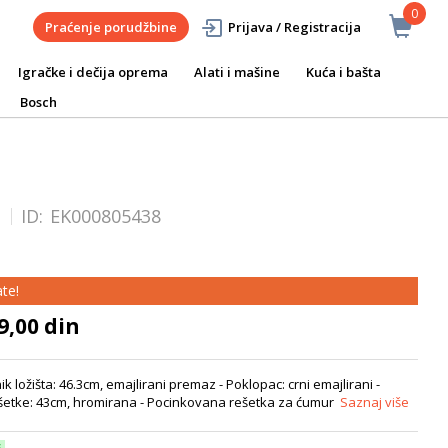
0
Praćenje porudžbine
Prijava / Registracija
Igračke i dečija oprema
Alati i mašine
Kuća i bašta
Bosch
"
ID:
EK000805438
te!
9,00 din
nik ložišta: 46.3cm, emajlirani premaz - Poklopac: crni emajlirani -
rešetke: 43cm, hromirana - Pocinkovana rešetka za ćumur
Saznaj više