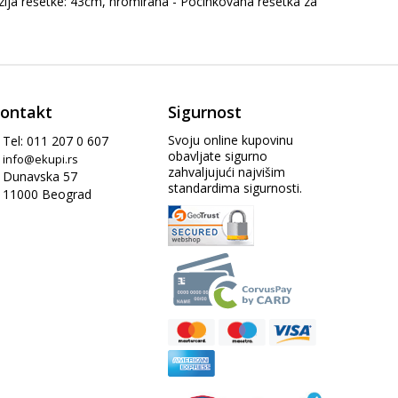
enzija rešetke: 43cm, hromirana - Pocinkovana rešetka za
ontakt
Sigurnost
Svoju online kupovinu
Tel: 011 207 0 607
obavljate sigurno
info@ekupi.rs
zahvaljujući najvišim
Dunavska 57
standardima sigurnosti.
11000 Beograd