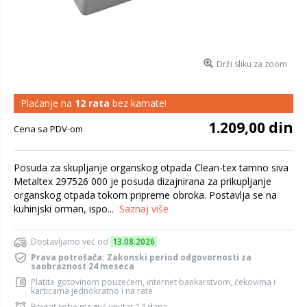
Drži sliku za zoom
Plaćanje na
12 rata
bez kamate!
1.209,00 din
Cena sa PDV-om
Posuda za skupljanje organskog otpada Clean-tex tamno siva
Metaltex 297526 000 je posuda dizajnirana za prikupljanje
organskog otpada tokom pripreme obroka. Postavlja se na
kuhinjski orman, ispo...
Saznaj više
Dostavljamo već od
13.08.2026
Prava potrošača: Zakonski period odgovornosti za
saobraznost 24 meseca
Platite gotovinom pouzećem, internet bankarstvom, čekovima i
karticama jednokratno i na rate
Povrat robe moguć unutar 14 dana