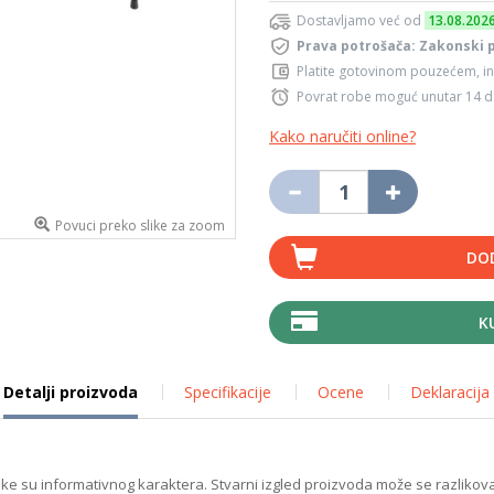
Dostavljamo već od
13.08.202
Prava potrošača: Zakonski 
Platite gotovinom pouzećem, in
Povrat robe moguć unutar 14 
Kako naručiti online?
Povuci preko slike za zoom
DO
K
Detalji proizvoda
Specifikacije
Ocene
Deklaracija
ike su informativnog karaktera. Stvarni izgled proizvoda može se razlikova