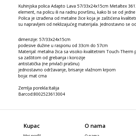
Kuhinjska polica Adapto Lava 57/33x24x15cm Metaltex 36130
element, na policu ili na radnu površinu, kako bi se od jedn
Polica je izrađena od metalne žice koja je zaštićena kvalit
su napravljeni od neklizajućeg materijala. Jednostavno se 
dimenzije: 57/33x24x15cm
podesive dužine u rasponu od 33cm do 57cm
Materijal: metalna žica sa visoko-kvalitetnim Touch-Ther
sa zaštitom od grebanja i korozije
antistatička (ne privlači prašinu)
jednostavno održavanje, brisanje vlažnom krpom
boja: mat crna
Zemlja porekla:Italija
Barcod:8002523613004
Kupac
O nama
Moj profil
O nama