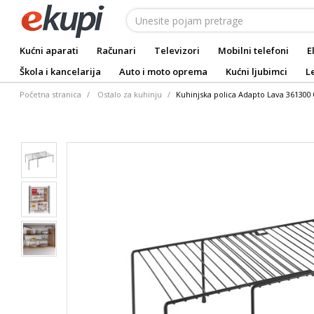
Kućni aparati
Računari
Televizori
Mobilni telefoni
E
Škola i kancelarija
Auto i moto oprema
Kućni ljubimci
L
Početna stranica
Ostalo za kuhinju
Kuhinjska polica Adapto Lava 361300