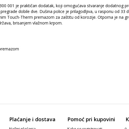
0 001 je praktičan dodatak, koji omogućava stvaranje dodatnog pro
e pregrade dobile dve. Dušina police je prilagodljiva, u rasponu od 33 
etnim Touch-Therm premazom za zaštitu od korozije. Otporna je na gre
održava, brisanjem vlažnom krpom.
m premazom
Plaćanje i dostava
Pomoć pri kupovini
K
Načini plaćanja
Kako se registrovati