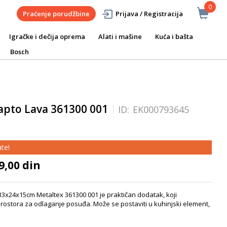
0
Praćenje porudžbine
Prijava / Registracija
Igračke i dečija oprema
Alati i mašine
Kuća i bašta
Bosch
apto Lava 361300 001
ID:
EK000793645
te!
9,00 din
33x24x15cm Metaltex 361300 001 je praktičan dodatak, koji
stora za odlaganje posuđa. Može se postaviti u kuhinjski element,