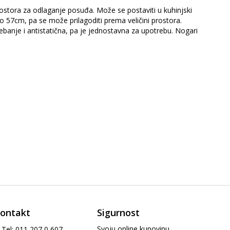
stora za odlaganje posuđa. Može se postaviti u kuhinjski
do 57cm, pa se može prilagoditi prema veličini prostora.
banje i antistatična, pa je jednostavna za upotrebu. Nogari
ontakt
Sigurnost
Svoju online kupovinu
Tel: 011 207 0 607