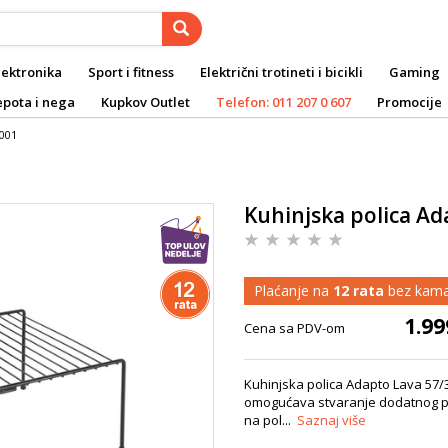
lektronika
Sport i fitness
Električni trotineti i bicikli
Gaming
epota i nega
Kupkov Outlet
Telefon: 011 207 0 607
Promocije
 001
Kuhinjska polica Ad
Plaćanje na
12 rata
bez kama
1.99
Cena sa PDV-om
Kuhinjska polica Adapto Lava 57/
omogućava stvaranje dodatnog pro
na pol...
Saznaj više