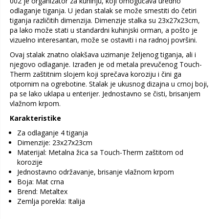
002 je organizator za kuhinju, koji omogućava uredno
odlaganje tiganja. U jedan stalak se može smestiti do četiri
tiganja različitih dimenzija. Dimenzije stalka su 23x27x23cm,
pa lako može stati u standardni kuhinjski orman, a pošto je
vizuelno interesantan, može se ostaviti i na radnoj površini.
Ovaj stalak znatno olakšava uzimanje željenog tiganja, ali i
njegovo odlaganje. Izrađen je od metala prevučenog Touch-
Therm zaštitnim slojem koji sprečava koroziju i čini ga
otpornim na ogrebotine. Stalak je ukusnog dizajna u crnoj boji,
pa se lako uklapa u enterijer. Jednostavno se čisti, brisanjem
vlažnom krpom.
Karakteristike
Za odlaganje 4 tiganja
Dimenzije: 23x27x23cm
Materijal: Metalna žica sa Touch-Therm zaštitom od
korozije
Jednostavno održavanje, brisanje vlažnom krpom
Boja: Mat crna
Brend: Metaltex
Zemlja porekla: Italija