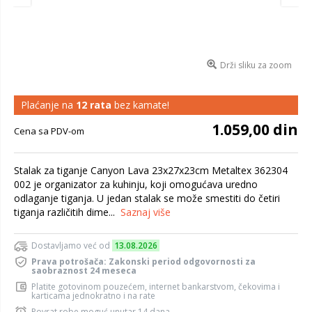
Drži sliku za zoom
Plaćanje na
12 rata
bez kamate!
1.059,00 din
Cena sa PDV-om
Stalak za tiganje Canyon Lava 23x27x23cm Metaltex 362304
002 je organizator za kuhinju, koji omogućava uredno
odlaganje tiganja. U jedan stalak se može smestiti do četiri
tiganja različitih dime...
Saznaj više
Dostavljamo već od
13.08.2026
Prava potrošača: Zakonski period odgovornosti za
saobraznost 24 meseca
Platite gotovinom pouzećem, internet bankarstvom, čekovima i
karticama jednokratno i na rate
Povrat robe moguć unutar 14 dana