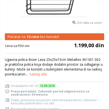
Drži sliku za zoom
Plaćanje na
12 rata
bez kamate!
1.199,00 din
Cena sa PDV-om
Ugaona polica Boxe Lava 25x25x15cm Metaltex 361301 002
je praktična polica koja dodaje dodatni prostor za odlaganje u
kuhinji. Može se koristiti u kuhinjskim elementima ili na radnoj
povr&scaron...
Saznaj više
Dostavljamo već od
13.08.2026
Prava potrošača: Zakonski period odgovornosti za
saobraznost 24 meseca
Platite gotovinom pouzećem, internet bankarstvom, čekovima i
karticama jednokratno i na rate
Povrat robe moguć unutar 14 dana