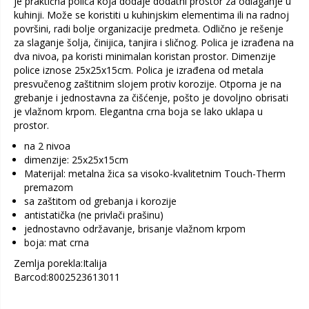
je praktična polica koja dodaje dodatni prostor za odlaganje u
kuhinji. Može se koristiti u kuhinjskim elementima ili na radnoj
površini, radi bolje organizacije predmeta. Odlično je rešenje
za slaganje šolja, činijica, tanjira i sličnog. Polica je izrađena na
dva nivoa, pa koristi minimalan koristan prostor. Dimenzije
police iznose 25x25x15cm. Polica je izrađena od metala
presvučenog zaštitnim slojem protiv korozije. Otporna je na
grebanje i jednostavna za čišćenje, pošto je dovoljno obrisati
je vlažnom krpom. Elegantna crna boja se lako uklapa u
prostor.
na 2 nivoa
dimenzije: 25x25x15cm
Materijal: metalna žica sa visoko-kvalitetnim Touch-Therm
premazom
sa zaštitom od grebanja i korozije
antistatička (ne privlači prašinu)
jednostavno održavanje, brisanje vlažnom krpom
boja: mat crna
Zemlja porekla:Italija
Barcod:8002523613011