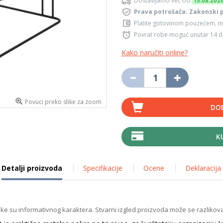
Dostavljamo već od
13.08.202
Prava potrošača: Zakonski 
Platite gotovinom pouzećem, in
Povrat robe moguć unutar 14 
Kako naručiti online?
Povuci preko slike za zoom
DO
K
Detalji proizvoda
Specifikacije
Ocene
Deklaracija
ike su informativnog karaktera. Stvarni izgled proizvoda može se razlikova