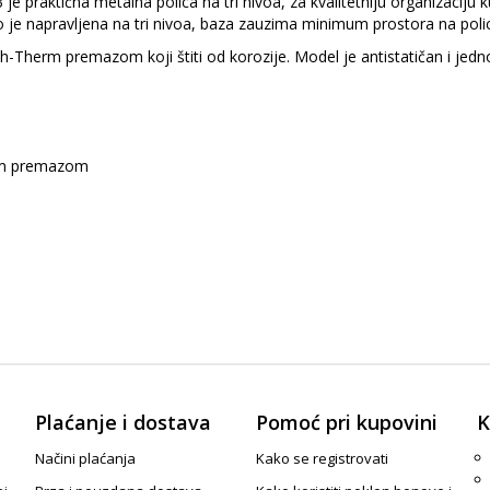
 praktična metalna polica na tri nivoa, za kvalitetniju organizaciju 
što je napravljena na tri nivoa, baza zauzima minimum prostora na polici 
uch-Therm premazom koji štiti od korozije. Model je antistatičan i je
erm premazom
Plaćanje i dostava
Pomoć pri kupovini
K
Načini plaćanja
Kako se registrovati