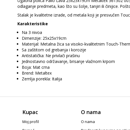
Ugaona polica Palio Lava 25x25x19cm Metaltex 361302 003 je
odlaganje predmeta, kao što su šolje, tanjiri ili činijice. Po
Stalak je kvalitetne izrade, od metala koji je presvučen To
Karakteristike
Na 3 nivoa
Dimenzije: 25x25x19cm
Materijal: Metalna žica sa visoko-kvalitetnim Touch-Th
Sa zaštitom od grebanja i korozije
Antistatička: Ne privlači prašinu
Jednostavno održavanje, brisanje vlažnom krpom
Boja: Mat crna
Brend: Metaltex
Zemlja porekla: Italija
Kupac
O nama
Moj profil
O nama