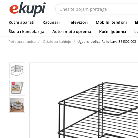
Kućni aparati
Računari
Televizori
Mobilni telefoni
E
Škola i kancelarija
Auto i moto oprema
Kućni ljubimci
L
Početna stranica
Ostalo za kuhinju
Ugaona polica Palio Lava 361302 003