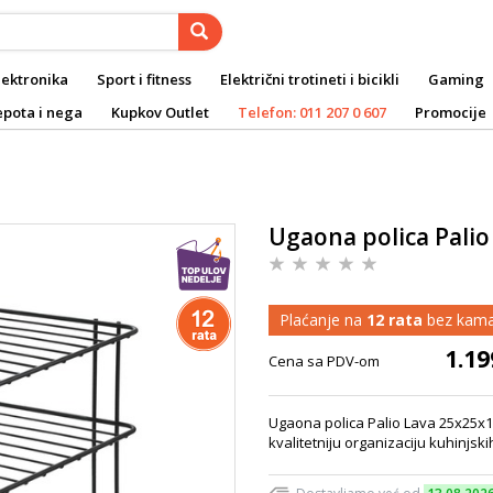
lektronika
Sport i fitness
Električni trotineti i bicikli
Gaming
epota i nega
Kupkov Outlet
Telefon: 011 207 0 607
Promocije
Ugaona polica Palio
Plaćanje na
12 rata
bez kama
1.19
Cena sa PDV-om
Ugaona polica Palio Lava 25x25x19
kvalitetniju organizaciju kuhinjs