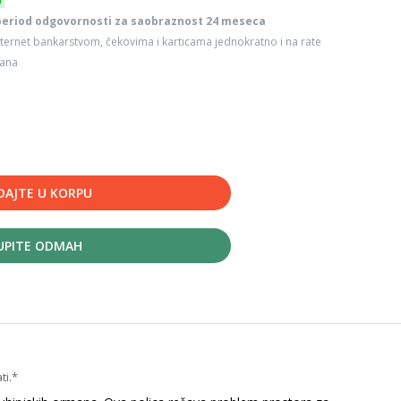
6
period odgovornosti za saobraznost 24 meseca
ternet bankarstvom, čekovima i karticama jednokratno i na rate
dana
DAJTE U KORPU
UPITE ODMAH
ti.*