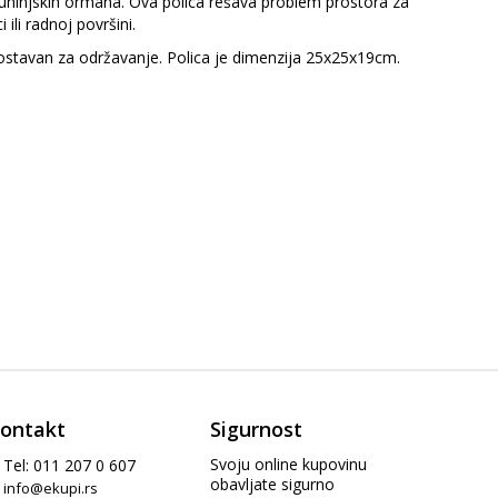
kuhinjskih ormana. Ova polica rešava problem prostora za
ili radnoj površini.
dnostavan za održavanje. Polica je dimenzija 25x25x19cm.
ontakt
Sigurnost
Svoju online kupovinu
Tel: 011 207 0 607
obavljate sigurno
info@ekupi.rs