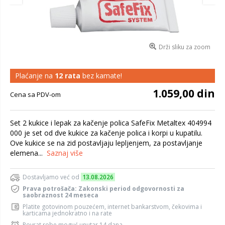
Drži sliku za zoom
Plaćanje na
12 rata
bez kamate!
1.059,00 din
Cena sa PDV-om
Set 2 kukice i lepak za kačenje polica SafeFix Metaltex 404994
000 je set od dve kukice za kačenje polica i korpi u kupatilu.
Ove kukice se na zid postavljaju lepljenjem, za postavljanje
elemena...
Saznaj više
Dostavljamo već od
13.08.2026
Prava potrošača: Zakonski period odgovornosti za
saobraznost 24 meseca
Platite gotovinom pouzećem, internet bankarstvom, čekovima i
karticama jednokratno i na rate
Povrat robe moguć unutar 14 dana