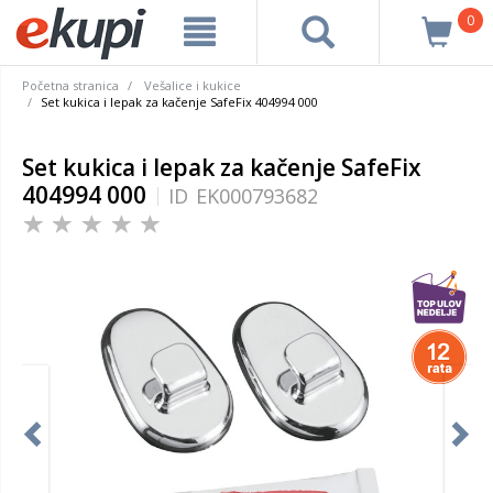
0
Početna stranica
Vešalice i kukice
Set kukica i lepak za kačenje SafeFix 404994 000
Set kukica i lepak za kačenje SafeFix
404994 000
ID
EK000793682