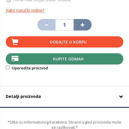
Kako naručiti online?
DODAJTE U KORPU
KUPITE ODMAH
Uporedite proizvod
Detalji proizvoda
*Slike su informativnog karaktera. Stvarni izgled proizvoda može
se razlikovati.*