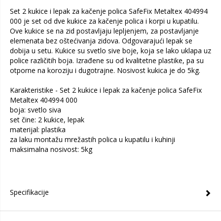
Set 2 kukice i lepak za kačenje polica SafeFix Metaltex 404994
000 je set od dve kukice za kačenje polica i korpi u kupatilu.
Ove kukice se na zid postavljaju lepljenjem, za postavljanje
elemenata bez oštećivanja zidova. Odgovarajući lepak se
dobija u setu. Kukice su svetlo sive boje, koja se lako uklapa uz
police različitih boja. Izrađene su od kvalitetne plastike, pa su
otporne na koroziju i dugotrajne. Nosivost kukica je do 5kg.
Karakteristike - Set 2 kukice i lepak za kačenje polica SafeFix
Metaltex 404994 000
boja: svetlo siva
set čine: 2 kukice, lepak
materijal: plastika
za laku montažu mrežastih polica u kupatilu i kuhinji
maksimalna nosivost: 5kg
Specifikacije