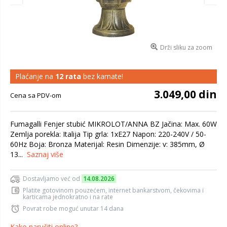
Drži sliku za zoom
Plaćanje na
12 rata
bez kamate!
3.049,00 din
Cena sa PDV-om
Fumagalli Fenjer stubić MIKROLOT/ANNA BZ Jačina: Max. 60W
Zemlja porekla: Italija Tip grla: 1xE27 Napon: 220-240V / 50-
60Hz Boja: Bronza Materijal: Resin Dimenzije: v: 385mm, Ø
13...
Saznaj više
Dostavljamo već od
14.08.2026
Platite gotovinom pouzećem, internet bankarstvom, čekovima i
karticama jednokratno i na rate
Povrat robe moguć unutar 14 dana
Kako naručiti online?