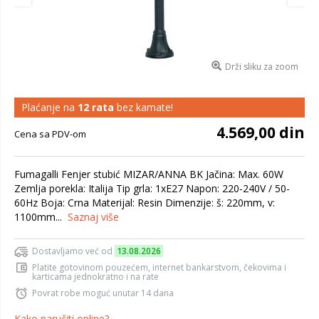
Drži sliku za zoom
Plaćanje na
12 rata
bez kamate!
4.569,00 din
Cena sa PDV-om
Fumagalli Fenjer stubić MIZAR/ANNA BK Jačina: Max. 60W
Zemlja porekla: Italija Tip grla: 1xE27 Napon: 220-240V / 50-
60Hz Boja: Crna Materijal: Resin Dimenzije: š: 220mm, v:
1100mm...
Saznaj više
Dostavljamo već od
13.08.2026
Platite gotovinom pouzećem, internet bankarstvom, čekovima i
karticama jednokratno i na rate
Povrat robe moguć unutar 14 dana
Kako naručiti online?