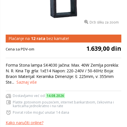
Drži sliku za zoom
Plaćanje na
12 rata
bez kamate!
1.639,00 din
Cena sa PDV-om
Forma Stona lampa SK4030 Jačina: Max. 40W Zemlja porekla:
N. R. Kina Tip grla: 1xE14 Napon: 220-240V / 50-60Hz Boja:
Braon Materijal: Keramika Dimenzije: š: 225mm, v: 355mm
Ste...
Saznaj više
Dostavljamo već od
14.08.2026
Platite gotovinom pouzećem, internet bankarstvom, čekovima i
karticama jednokratno i na rate
Povrat robe moguć unutar 14 dana
Kako naručiti online?