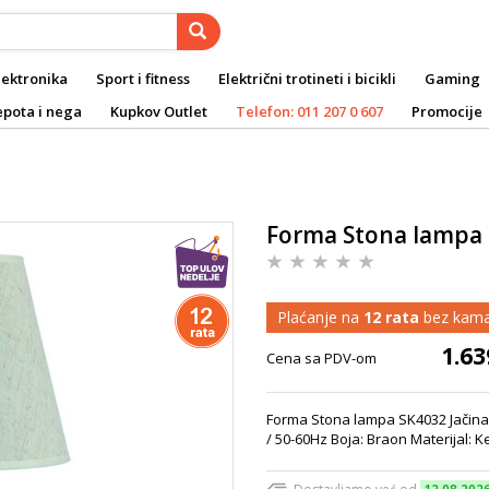
lektronika
Sport i fitness
Električni trotineti i bicikli
Gaming
epota i nega
Kupkov Outlet
Telefon: 011 207 0 607
Promocije
Forma Stona lampa
Plaćanje na
12 rata
bez kama
1.63
Cena sa PDV-om
Forma Stona lampa SK4032 Jačina: 
/ 50-60Hz Boja: Braon Materijal: 