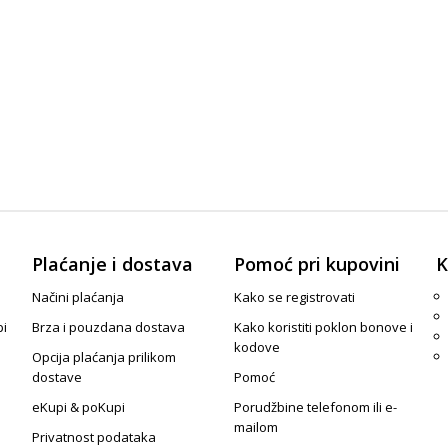
Plaćanje i dostava
Pomoć pri kupovini
K
Načini plaćanja
Kako se registrovati
pi
Brza i pouzdana dostava
Kako koristiti poklon bonove i
kodove
Opcija plaćanja prilikom
dostave
Pomoć
eKupi & poKupi
Porudžbine telefonom ili e-
mailom
Privatnost podataka