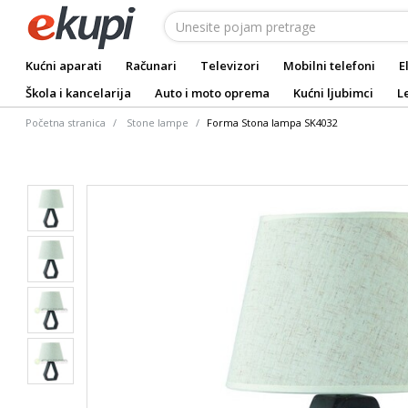
Kućni aparati
Računari
Televizori
Mobilni telefoni
E
Škola i kancelarija
Auto i moto oprema
Kućni ljubimci
L
Početna stranica
Stone lampe
Forma Stona lampa SK4032