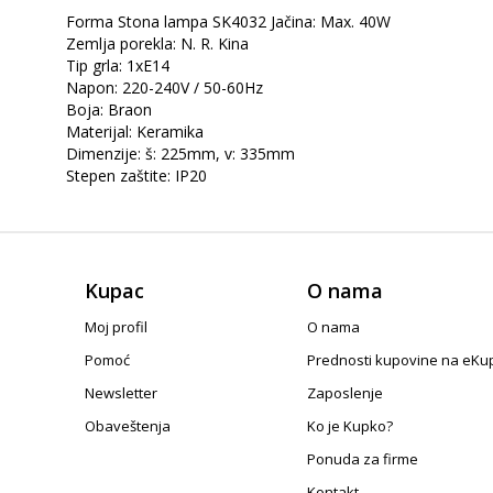
Forma Stona lampa SK4032 Jačina: Max. 40W
Zemlja porekla: N. R. Kina
Tip grla: 1xE14
Napon: 220-240V / 50-60Hz
Boja: Braon
Materijal: Keramika
Dimenzije: š: 225mm, v: 335mm
Stepen zaštite: IP20
Kupac
O nama
Moj profil
O nama
Pomoć
Prednosti kupovine na eKu
Newsletter
Zaposlenje
Obaveštenja
Ko je Kupko?
Ponuda za firme
Kontakt