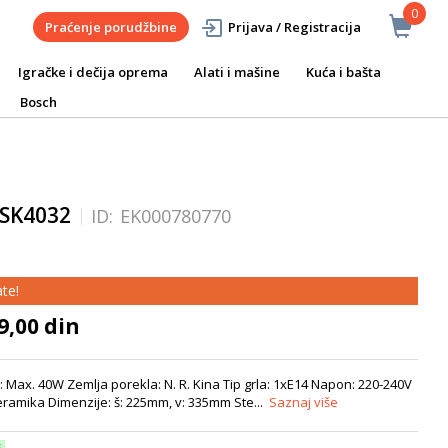
0
Praćenje porudžbine
Prijava / Registracija
Igračke i dečija oprema
Alati i mašine
Kuća i bašta
Bosch
 SK4032
ID:
EK000780770
te!
9,00 din
Max. 40W Zemlja porekla: N. R. Kina Tip grla: 1xE14 Napon: 220-240V
Keramika Dimenzije: š: 225mm, v: 335mm Ste...
Saznaj više