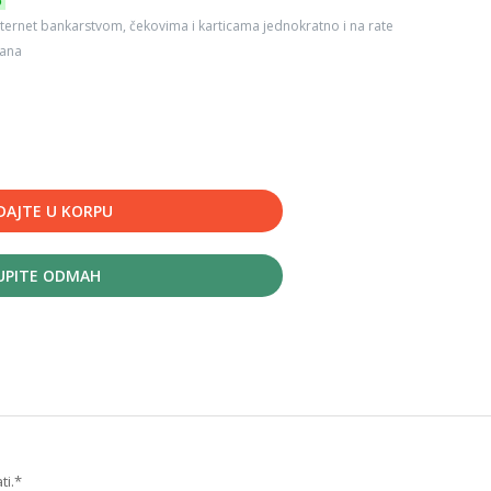
6
ternet bankarstvom, čekovima i karticama jednokratno i na rate
dana
DAJTE U KORPU
UPITE ODMAH
ti.*