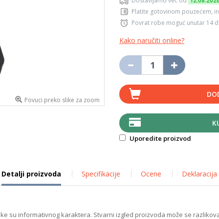
Dostavljamo već od
12.08.202
Platite gotovinom pouzećem, in
Povrat robe moguć unutar 14 
Kako naručiti online?
DO
Povuci preko slike za zoom
K
Uporedite proizvod
Detalji proizvoda
Specifikacije
Ocene
Deklaracija
ike su informativnog karaktera. Stvarni izgled proizvoda može se razlikova