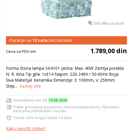
Drži sliku za zoom
Plaćanje na
12 rata
bez kamate!
1.789,00 din
Cena sa PDV-om
Forma Stona lampa SK4101 Jačina: Max. 40W Zemlja porekla:
N. R. Kina Tip grla: 1xE14 Napon: 220-240V / 50-60Hz Boja:
Siva Materijal: Keramika Dimenzije: š: 100mm, v: 250mm
Step...
Saznaj više
Dostavljamo već od
13.08.2026
Platite gotovinom pouzećem, internet bankarstvom, čekovima i
karticama jednokratno i na rate
Povrat robe moguć unutar 14 dana
Kako naručiti online?