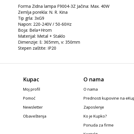
Forma Zidna lampa F9004-3Z Jačina: Max. 40W
Zemlja porekla: N. R. Kina
Tip grla: 3xG9
Napon: 220-240V / 50-60Hz
Boja: Bela+Hrom
Materijal: Metal + Staklo
Dimenzije: š: 365mm, v: 350mm
Stepen zaštite: IP20
Kupac
O nama
Moj profil
O nama
Pomoć
Prednosti kupovine na eKu
Newsletter
Zaposlenje
Obaveštenja
Ko je Kupko?
Ponuda za firme