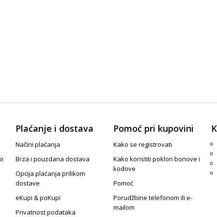
Plaćanje i dostava
Pomoć pri kupovini
K
Načini plaćanja
Kako se registrovati
pi
Brza i pouzdana dostava
Kako koristiti poklon bonove i
kodove
Opcija plaćanja prilikom
dostave
Pomoć
eKupi & poKupi
Porudžbine telefonom ili e-
mailom
Privatnost podataka