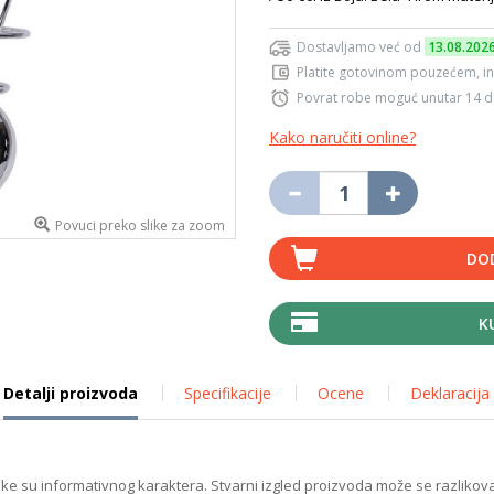
Dostavljamo već od
13.08.202
Platite gotovinom pouzećem, in
Povrat robe moguć unutar 14 
Kako naručiti online?
Povuci preko slike za zoom
DO
K
Detalji proizvoda
Specifikacije
Ocene
Deklaracija
ike su informativnog karaktera. Stvarni izgled proizvoda može se razlikova