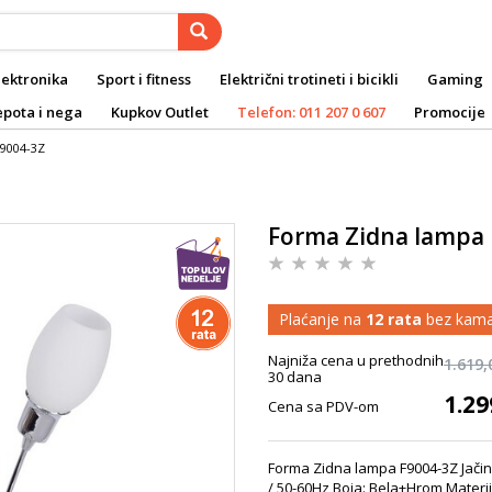
lektronika
Sport i fitness
Električni trotineti i bicikli
Gaming
epota i nega
Kupkov Outlet
Telefon: 011 207 0 607
Promocije
9004-3Z
Forma Zidna lampa 
Plaćanje na
12 rata
bez kama
Najniža cena u prethodnih
1.619,
30 dana
1.29
Cena sa PDV-om
Forma Zidna lampa F9004-3Z Jačina
/ 50-60Hz Boja: Bela+Hrom Materija