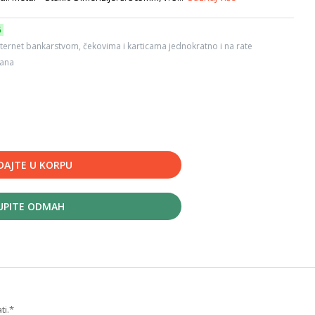
6
ternet bankarstvom, čekovima i karticama jednokratno i na rate
dana
DAJTE U KORPU
UPITE ODMAH
ti.*