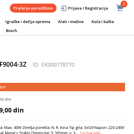
0
Praćenje porudžbine
Prijava / Registracija
Igračke i dečija oprema
Alati i mašine
Kuća i bašta
Bosch
F9004-3Z
ID:
EK000778770
te!
00 din
9,00 din
: Max. 40W Zemlja porekla: N. R. Kina Tip grla: 3xG9 Napon: 220-240V
l: Metal + Staklo Dimenzije: š: 365mm, v: 3...
Saznaj više