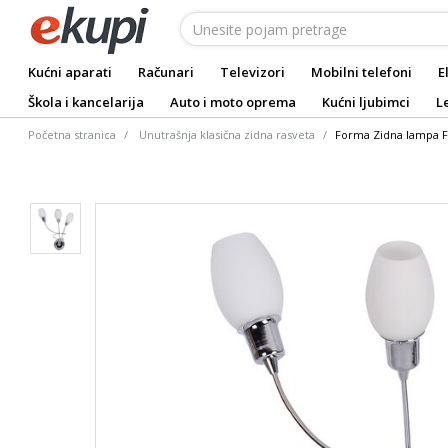
Kućni aparati
Računari
Televizori
Mobilni telefoni
E
Škola i kancelarija
Auto i moto oprema
Kućni ljubimci
L
Početna stranica
Unutrašnja klasična zidna rasveta
Forma Zidna lampa F