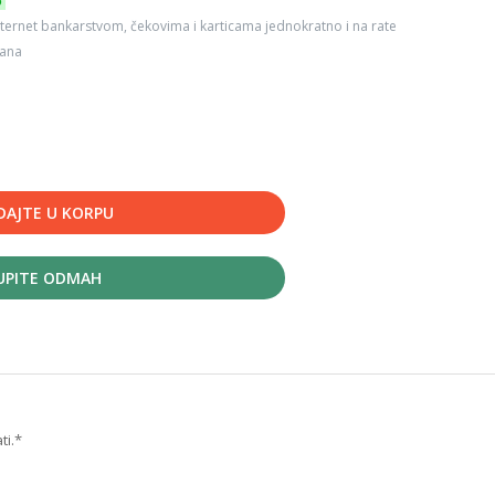
6
ternet bankarstvom, čekovima i karticama jednokratno i na rate
dana
DAJTE U KORPU
UPITE ODMAH
ti.*