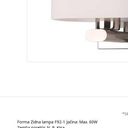
*Sl
Forma Zidna lampa F92-1 Jačina: Max. 60W
Zemlja porekla: N. R. Kina