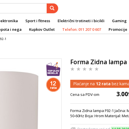
lektronika
Sport i fitness
Električni trotineti i bicikli
Gaming
epota i nega
Kupkov Outlet
Telefon: 011 207 0 607
Promocije
92-1
Forma Zidna lampa 
Plaćanje na
12 rata
bez kama
3.00
Cena sa PDV-om
Forma Zidna lampa F92-1 Jačina: M
50-60Hz Boja: Hrom Materijal: Meta