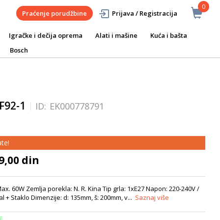
0
Praćenje porudžbine
Prijava / Registracija
Igračke i dečija oprema
Alati i mašine
Kuća i bašta
Bosch
F92-1
ID:
EK000778791
te!
9,00 din
ax. 60W Zemlja porekla: N. R. Kina Tip grla: 1xE27 Napon: 220-240V /
l + Staklo Dimenzije: d: 135mm, š: 200mm, v...
Saznaj više