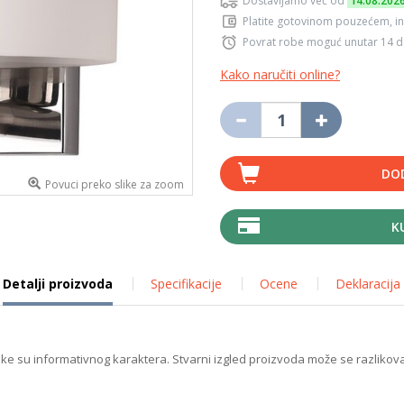
Dostavljamo već od
14.08.202
Platite gotovinom pouzećem, in
Povrat robe moguć unutar 14 
Kako naručiti online?
DO
Povuci preko slike za zoom
K
Detalji proizvoda
Specifikacije
Ocene
Deklaracija
ike su informativnog karaktera. Stvarni izgled proizvoda može se razlikova