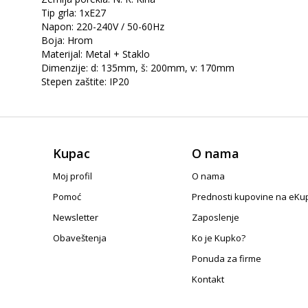
Tip grla: 1xE27
Napon: 220-240V / 50-60Hz
Boja: Hrom
Materijal: Metal + Staklo
Dimenzije: d: 135mm, š: 200mm, v: 170mm
Stepen zaštite: IP20
Kupac
O nama
Moj profil
O nama
Pomoć
Prednosti kupovine na eKu
Newsletter
Zaposlenje
Obaveštenja
Ko je Kupko?
Ponuda za firme
Kontakt