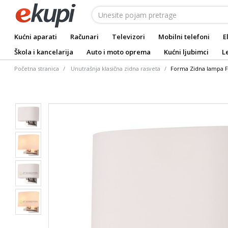
Kućni aparati
Računari
Televizori
Mobilni telefoni
E
Škola i kancelarija
Auto i moto oprema
Kućni ljubimci
L
Početna stranica
Unutrašnja klasična zidna rasveta
Forma Zidna lampa F