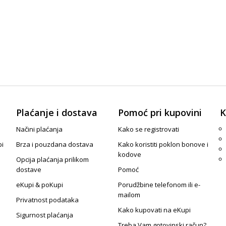
Plaćanje i dostava
Pomoć pri kupovini
K
Načini plaćanja
Kako se registrovati
pi
Brza i pouzdana dostava
Kako koristiti poklon bonove i
kodove
Opcija plaćanja prilikom
dostave
Pomoć
eKupi & poKupi
Porudžbine telefonom ili e-
mailom
Privatnost podataka
Kako kupovati na eKupi
Sigurnost plaćanja
Treba Vam gotovinski račun?