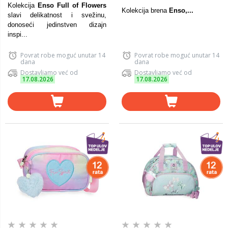
Kolekcija
Enso Full of Flowers
Kolekcija brena
Enso,...
slavi delikatnost i svežinu,
donoseći jedinstven dizajn
inspi...
Povrat robe moguć unutar 14
Povrat robe moguć unutar 14
dana
dana
Dostavljamo već od
Dostavljamo već od
17.08.2026
17.08.2026