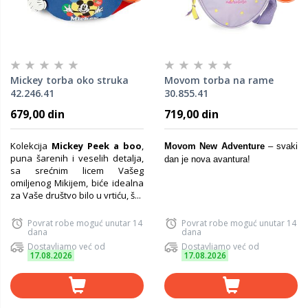
Mickey torba oko struka
Movom torba na rame
42.246.41
30.855.41
679,00 din
719,00 din
Kolekcija
Mickey Peek a boo
,
Movom New Adventure
– svaki
puna šarenih i veselih detalja,
dan je nova avantura!
sa srećnim licem Vašeg
omiljenog Mikijem, biće idealna
za Vaše društvo bilo u vrtiću, š...
Povrat robe moguć unutar 14
Povrat robe moguć unutar 14
dana
dana
Dostavljamo već od
Dostavljamo već od
17.08.2026
17.08.2026