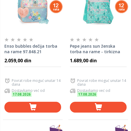
Enso bubbles dečija torba
Pepe jeans sun ženska
na rame 97.848.21
torba na rame - tirkizna
61.155.41
2.059,00 din
1.689,00 din
Povrat robe moguć unutar 14
Povrat robe moguć unutar 14
dana
dana
Dostavljamo već od
Dostavljamo već od
17.08.2026
17.08.2026