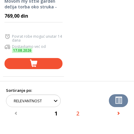
Movom my little garden
dečija torba oko struka -
pink 30.649.42
769,00 din
Povrat robe moguć unutar 14
dana
Dostavljamo već od
17.08.2026
Sortiranje po:
1
2