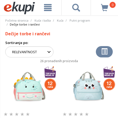
0
Početna stranica
Kuća i bašta
Kuća
Putni program
Dečije torbe i rančevi
Dečije torbe i rančevi
Sortiranje po:
26 pronađenih proizvoda