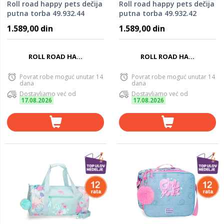
Roll road happy pets dečija
Roll road happy pets dečija
putna torba 49.932.44
putna torba 49.932.42
1.589,00 din
1.589,00 din
ROLL ROAD HA...
ROLL ROAD HA...
Povrat robe moguć unutar 14
Povrat robe moguć unutar 14
dana
dana
Dostavljamo već od
Dostavljamo već od
17.08.2026
17.08.2026