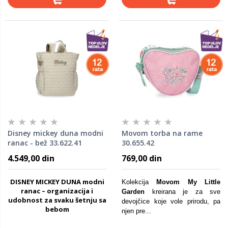
Disney mickey duna modni
Movom torba na rame
ranac - bež 33.622.41
30.655.42
4.549,00 din
769,00 din
DISNEY MICKEY DUNA modni
Kolekcija
Movom My Little
ranac – organizacija i
Garden
kreirana je za sve
udobnost za svaku šetnju sa
devojčice koje vole prirodu, pa
bebom
njen pre...