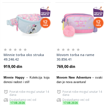
Minnie torba oko struka
Movom torba na rame
49.246.42
30.856.41
919,00 din
769,00 din
Minnie Happy
– Kolekcija koja
Movom New Adventure
– svaki
donosi radost i stil!
dan je nova avantura!
Povrat robe moguć unutar 14
Povrat robe moguć unutar 14
dana
dana
Dostavljamo već od
Dostavljamo već od
17.08.2026
17.08.2026