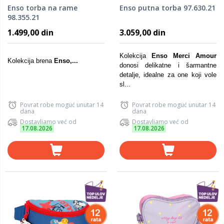
Enso torba na rame
Enso putna torba 97.630.21
98.355.21
1.499,00 din
3.059,00 din
Kolekcija
Enso Merci Amour
Kolekcija brena
Enso,...
donosi delikatne i šarmantne
detalje, idealne za one koji vole
sl...
Povrat robe moguć unutar 14
Povrat robe moguć unutar 14
dana
dana
Dostavljamo već od
Dostavljamo već od
17.08.2026
17.08.2026