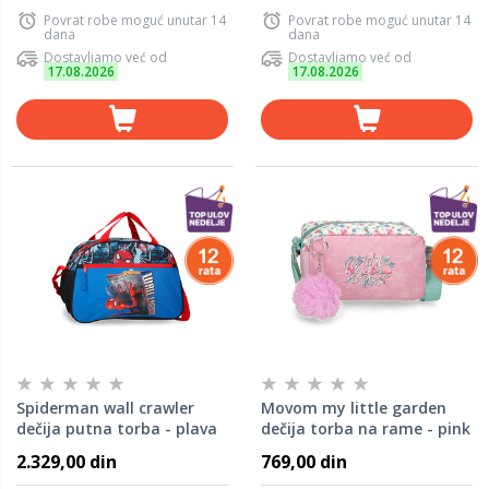
Povrat robe moguć unutar 14
Povrat robe moguć unutar 14
dana
dana
Dostavljamo već od
Dostavljamo već od
17.08.2026
17.08.2026
Spiderman wall crawler
Movom my little garden
dečija putna torba - plava
dečija torba na rame - pink
42.732.11
30.656.42
2.329,00 din
769,00 din