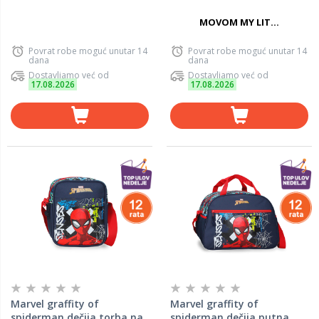
MOVOM MY LIT...
Povrat robe moguć unutar 14
Povrat robe moguć unutar 14
dana
dana
Dostavljamo već od
Dostavljamo već od
17.08.2026
17.08.2026
Marvel graffity of
Marvel graffity of
spiderman dečija torba na
spiderman dečija putna