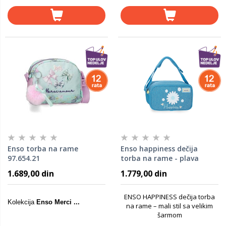
Enso torba na rame
Enso happiness dečija
97.654.21
torba na rame - plava
99.755.21
1.689,00 din
1.779,00 din
ENSO HAPPINESS dečija torba
Kolekcija
Enso Merci ...
na rame – mali stil sa velikim
šarmom