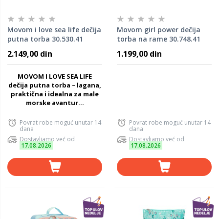
Movom i love sea life dečija
Movom girl power dečija
putna torba 30.530.41
torba na rame 30.748.41
2.149,00 din
1.199,00 din
MOVOM I LOVE SEA LIFE
dečija putna torba – lagana,
praktična i idealna za male
morske avantur...
Povrat robe moguć unutar 14
Povrat robe moguć unutar 14
dana
dana
Dostavljamo već od
Dostavljamo već od
17.08.2026
17.08.2026