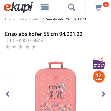
0
Početna stranica
Koferi
Enso abs kofer 55 cm 94.991.22
Enso abs kofer 55 cm 94.991.22
ID
EK000734816