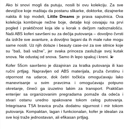
Ako bi snovi mogli da putuju, nosili bi ovu kolekciju. Za sve
devojčice koje maštaju da postanu slikarke, doktorke, dizajnerke
nakita ili top modeli,
Little Dreams
je prava saputnica. Ova
kolekcija kombinuje nežne boje, detalje koji osvajaju na prvi
pogled i praktičnost koja ide u korak s dečjom radoznalošću.
Naši ABS koferi savršeni su za dečija putovanja – dovoljno čvrsti
da izdrže sve avanture, a dovoljno lagani da ih male ruke mogu
same nositi. Uz njih dolaze i beauty case-ovi za sve sitnice koje
su “baš, baš važne”, jer svaka princeza zaslužuje svoj kutak
snova. Ne odustaj od snova. Samo ih lepo spakuj i kreni. 💫
Kofer 55cm savršeno je dizajniran za kratka putovanja ili kao
ručni prtljag. Napravljen od ABS materijala, pruža čvrstinu i
otpornost na udarce, dok četiri točkića omogućavaju lako
manevrisanje u svim pravcima i omogućavaju potpuno
okretanje, čineći ga izuzetno lakim za transport. Praktičan
enterijer sa organizovanim pregradama pomaže da odeća i
stvari ostanu uredno spakovane tokom celog putovanja.
Integrisana TSA bravica pruža dodatnu sigurnost i mir tokom
putovanja. Kompaktan, lagan i funkcionalan, kofer je idealan za
sve koji traže jednostavan, ali efikasan prtljag.