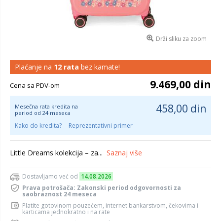
Drži sliku za zoom
Plaćanje na
12 rata
bez kamate!
9.469,00 din
Cena sa PDV-om
458,00 din
Mesečna rata kredita na
period od 24 meseca
Kako do kredita?
Reprezentativni primer
Little Dreams kolekcija – za...
Saznaj više
Dostavljamo već od
14.08.2026
Prava potrošača: Zakonski period odgovornosti za
saobraznost 24 meseca
Platite gotovinom pouzećem, internet bankarstvom, čekovima i
karticama jednokratno i na rate