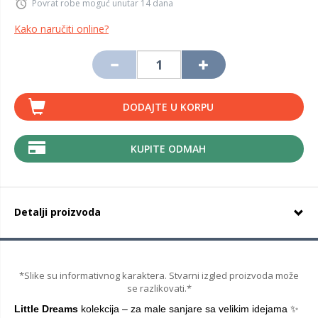
Povrat robe moguć unutar 14 dana
Kako naručiti online?
DODAJTE U KORPU
KUPITE ODMAH
Detalji proizvoda
*Slike su informativnog karaktera. Stvarni izgled proizvoda može
se razlikovati.*
Little Dreams
kolekcija – za male sanjare sa velikim idejama ✨